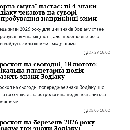
орна смуга" настає: ці 4 знаки
діаку чекають на суворі
пробування наприкінці зими
ець зими 2026 року для цих знаків Зодіаку стане
робуванням на міцність, але, пройшовши його,
и вийдуть сильнішими і мудрішими.
07:29 18.02
роскоп на сьогодні, 18 лютого:
ікальна планетарна подія
азить знаки Зодіаку
оскоп на сьогодні попереджає знаки Зодіаку, що
лютого унікальна астрологічна подія позначиться
кожному.
05:05 18.02
роскоп на березень 2026 року
радує три знаки Зодіаку: