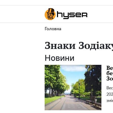
Головна
Знаки Зодіак
Новини
Ве
бе
Зо
Вес
202
змі