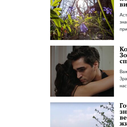
ви
Аст
зна
при
Ко
Зо
сп
Важ
Зра
нас
Го
зн
ве
ж