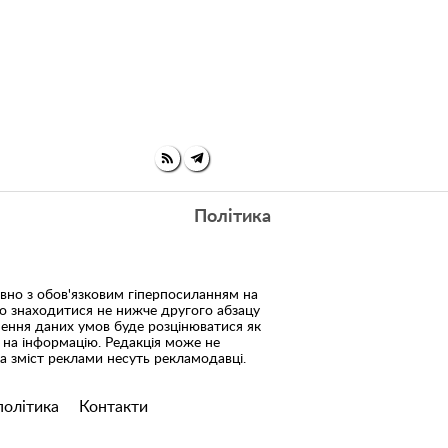
Політика
но з обов'язковим гіперпосиланням на
но знаходитися не нижче другого абзацу
шення даних умов буде розцінюватися як
 на інформацію. Редакція може не
 за зміст реклами несуть рекламодавці.
політика
Контакти