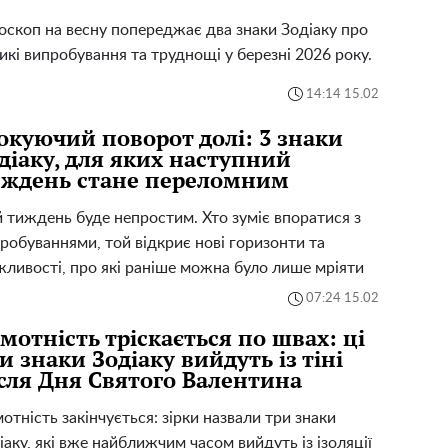
оскоп на весну попереджає два знаки Зодіаку про
икі випробування та труднощі у березні 2026 року.
14:14 15.02
куючий поворот долі: 3 знаки
діаку, для яких наступний
иждень стане переломним
 тиждень буде непростим. Хто зуміє впоратися з
робуваннями, той відкриє нові горизонти та
ливості, про які раніше можна було лише мріяти
07:24 15.02
мотність тріскається по швах: ці
и знаки Зодіаку вийдуть із тіні
сля Дня Святого Валентина
отність закінчується: зірки назвали три знаки
іаку, які вже найближчим часом вийдуть із ізоляції