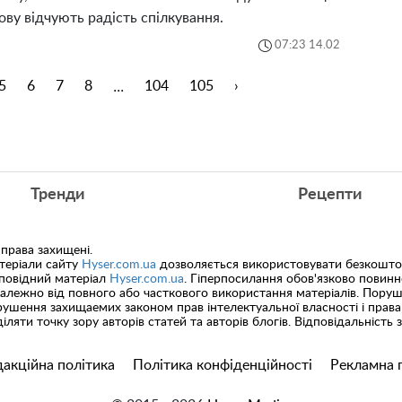
нову відчують радість спілкування.
07:23 14.02
...
5
6
7
8
104
105
›
Тренди
Рецепти
 права захищені.
теріали сайту
Hyser.com.ua
дозволяється використовувати безкоштов
дповідний матеріал
Hyser.com.ua
. Гіперпосилання обов'язково повин
залежно від повного або часткового використання матеріалів. Пору
ушення захищаемих законом прав інтелектуальної власності і права
іляти точку зору авторів статей та авторів блогів. Відповідальність
акційна політика
Політика конфіденційності
Рекламна 