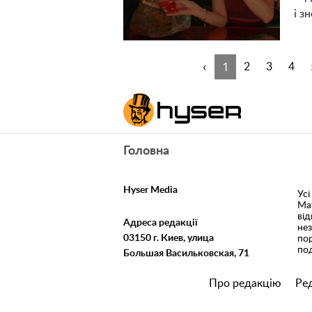
і з
‹
1
2
3
4
Головна
Hyser Media
Усі
Ма
ві
Адреса редакції
не
03150 г. Киев, улица
пор
под
Большая Васильковская, 71
Про редакцію
Ред