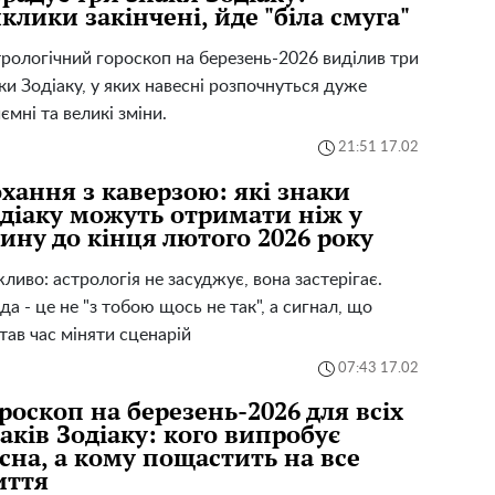
клики закінчені, йде "біла смуга"
рологічний гороскоп на березень-2026 виділив три
ки Зодіаку, у яких навесні розпочнуться дуже
ємні та великі зміни.
21:51 17.02
хання з каверзою: які знаки
діаку можуть отримати ніж у
ину до кінця лютого 2026 року
ливо: астрологія не засуджує, вона застерігає.
да - це не "з тобою щось не так", а сигнал, що
тав час міняти сценарій
07:43 17.02
роскоп на березень-2026 для всіх
аків Зодіаку: кого випробує
сна, а кому пощастить на все
иття