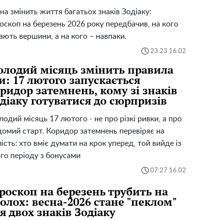
на змінить життя багатьох знаків Зодіаку:
оскоп на березень 2026 року передбачив, на кого
ають вершини, а на кого – навпаки.
23:23 16.02
лодий місяць змінить правила
и: 17 лютого запускається
ридор затемнень, кому зі знаків
діаку готуватися до сюрпризів
одий місяць 17 лютого - не про різкі ривки, а про
домий старт. Коридор затемнень перевіряє на
лість: хто вміє думати на крок уперед, той вийде із
го періоду з бонусами
07:27 16.02
роскоп на березень трубить на
олох: весна-2026 стане "пеклом"
я двох знаків Зодіаку