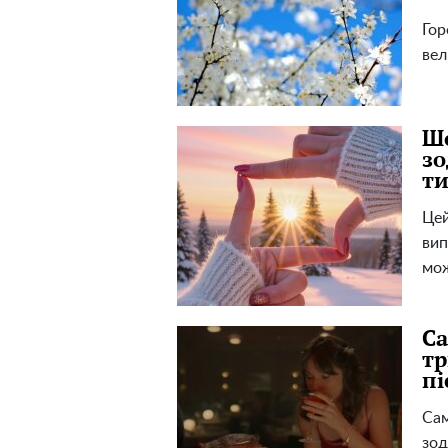
Гор
вел
Шо
зо
т
Цей
вип
мож
Са
тр
пі
Сам
зод