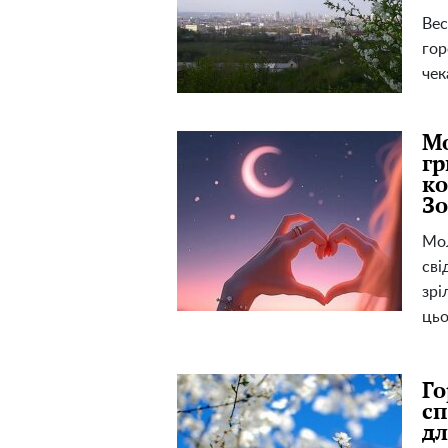
Вес
гор
чек
Мо
гр
ко
Зо
Мол
сві
зрі
цьо
Го
сп
дл