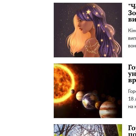
"Ч
Зо
ви
Кін
вип
вон
Го
ун
вр
Гор
18 
на 
Го
по