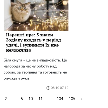
Нарешті пре: 3 знаки
Зодіаку входять у період
удачі, і зупинити їх вже
неможливо
Біла смуга – це не випадковість. Це
нагорода за чесну роботу над
собою, за терпіння та готовність не
опускати руки
08:10 07.12
...
...
2
5
10
11
104
105
›