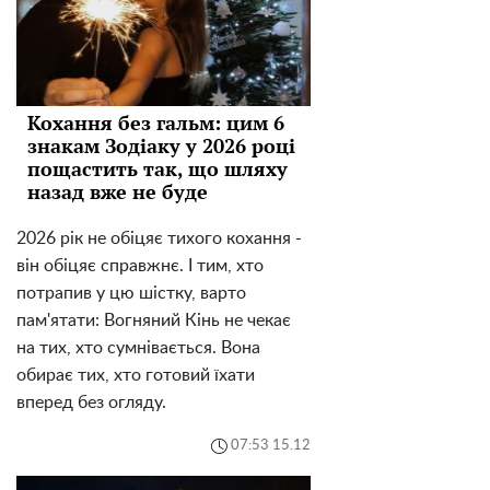
Кохання без гальм: цим 6
знакам Зодіаку у 2026 році
пощастить так, що шляху
назад вже не буде
2026 рік не обіцяє тихого кохання -
він обіцяє справжнє. І тим, хто
потрапив у цю шістку, варто
пам'ятати: Вогняний Кінь не чекає
на тих, хто сумнівається. Вона
обирає тих, хто готовий їхати
вперед без огляду.
07:53 15.12