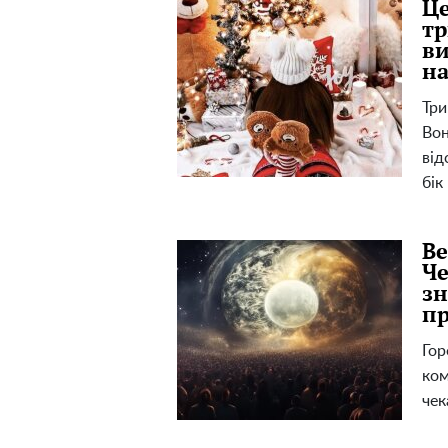
Це
тр
ви
на
Три
Вон
від
бік
Ве
Че
зн
пр
Гор
ком
чек