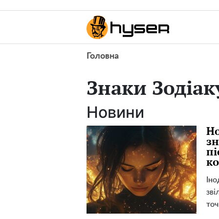
Головна
Знаки Зодіак
Новини
Но
зн
пі
к
Іно
зві
точ