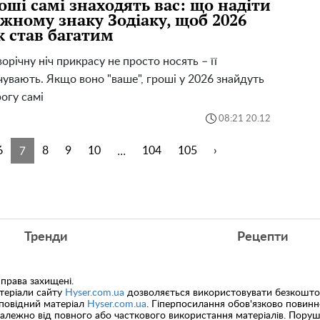
оші самі знаходять вас: що надіти
жному знаку Зодіаку, щоб 2026
к став багатим
орічну ніч прикрасу не просто носять – її
чувають. Якщо воно "ваше", гроші у 2026 знайдуть
огу самі
08:21 20.12
7
...
6
8
9
10
104
105
›
Тренди
Рецепти
 права захищені.
теріали сайту
Hyser.com.ua
дозволяється використовувати безкоштов
дповідний матеріал
Hyser.com.ua
. Гіперпосилання обов'язково повин
залежно від повного або часткового використання матеріалів. Пору