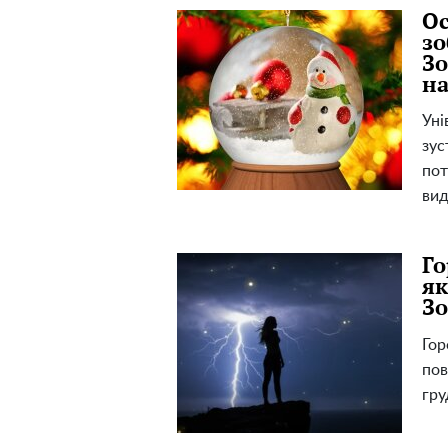
Ос
зо
Зо
н
Уні
зус
пот
ви
Го
як
Зо
Гор
пов
гру