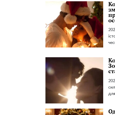
Ко
зм
пр
ос
202
іст
че
Ко
Зо
ст
202
сил
для
Од