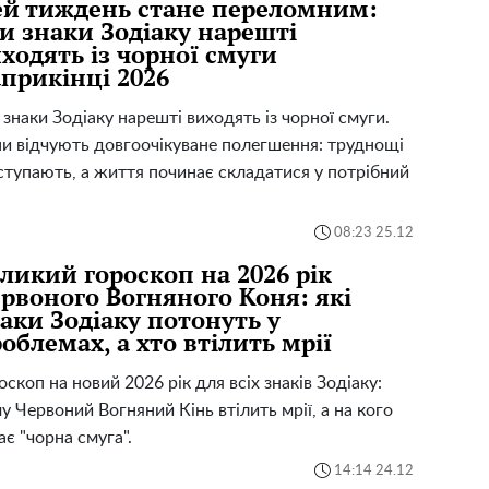
й тиждень стане переломним:
и знаки Зодіаку нарешті
ходять із чорної смуги
прикінці 2026
 знаки Зодіаку нарешті виходять із чорної смуги.
и відчують довгоочікуване полегшення: труднощі
ступають, а життя починає складатися у потрібний
08:23 25.12
ликий гороскоп на 2026 рік
рвоного Вогняного Коня: які
аки Зодіаку потонуть у
облемах, а хто втілить мрії
оскоп на новий 2026 рік для всіх знаків Зодіаку:
у Червоний Вогняний Кінь втілить мрії, а на кого
ає "чорна смуга".
14:14 24.12