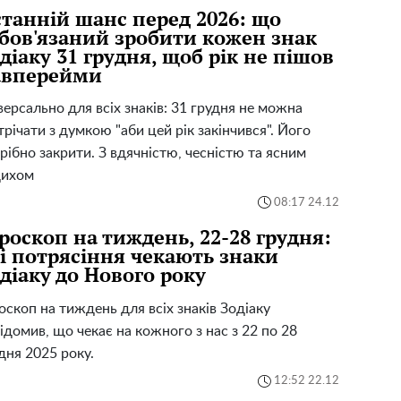
танній шанс перед 2026: що
бов'язаний зробити кожен знак
діаку 31 грудня, щоб рік не пішов
авперейми
версально для всіх знаків: 31 грудня не можна
трічати з думкою "аби цей рік закінчився". Його
рібно закрити. З вдячністю, чесністю та ясним
дихом
08:17 24.12
роскоп на тиждень, 22-28 грудня:
і потрясіння чекають знаки
діаку до Нового року
оскоп на тиждень для всіх знаків Зодіаку
ідомив, що чекає на кожного з нас з 22 по 28
дня 2025 року.
12:52 22.12