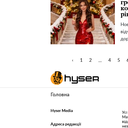
гр
ко
рі
Нов
від
дор
...
‹
1
2
4
5
Головна
Hyser Media
Усі
Ма
ві
Адреса редакції
не