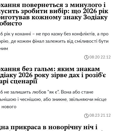
хання повернеться з минулого і
усить зробити вибір: що 2026 рік
иготував кожному знаку Зодіаку
обисто
6 рік у коханні – не про казку без конфліктів, а про
орію, де кожен фінал залежить від сміливості бути
сним
08:20 22.12
хання без гальм: яким знакам
діаку 2026 року зірве дах і розіб'є
арі сценарії
6 не залишить любов "як є". Вона або стане
ьнішою і чеснішою, або зникне, звільняючи місце
 нового
08:23 21.12
на прикраса в новорічну ніч і