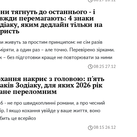
08:27 28.12
ни тягнуть до останнього - і
вжди перемагають: 4 знаки
діаку, яким дедлайн тільки на
ристь
и живуть за простим принципом: не сім разів
міряти, а один раз – але точно. Перевірено зірками.
ак – без підготовки краще не повторювати за ними
08:25 27.12
хання накриє з головою: п'ять
аків Зодіаку, для яких 2026 рік
тане переломним
6 - не про швидкоплинні романи, а про чесний
ір. І якщо кохання увійде у ваше життя, воно
бить це всерйоз
08:15 26.12