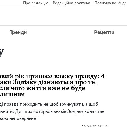
Про редакцію
Редакційна політика
Політика конфіде
Тренди
Рецепти
у
вий рік принесе важку правду: 4
аки Зодіаку дізнаються про те,
сля чого життя вже не буде
олишнім
ді правда приходить не щоб зруйнувати, а щоб
льнити. Для цих чотирьох знаків Зодіаку вона стає
кою неповернення