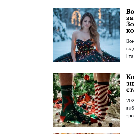
Во
за
Зо
ко
Вон
від
І т
Ко
зн
с
202
виб
зро