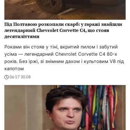
Під Полтавою розкопали скарб: у гаражі знайшли
легендарний Chevrolet Corvette C4, що стояв
десятиліттями
Роками він стояв у тіні, вкритий пилом і забутий
усіма — легендарний Chevrolet Corvette C4 80-х
років. Без іржі, зі знімним дахом і культовим V8 під
капотом
06:57 30.08