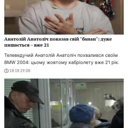
Анатолій Анатоліч показав свій "банан": дуже
пишається – вже 21
Телеведучий Анатолій Анатоліч похвалився своїм
BMW 2004: цьому жовтому кабріолету вже 21 рік.
18:18 29.08