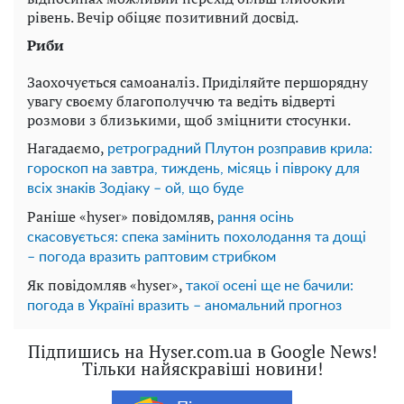
рівень. Вечір обіцяє позитивний досвід.
Риби
Заохочується самоаналіз. Приділяйте першорядну
увагу своєму благополуччю та ведіть відверті
розмови з близькими, щоб зміцнити стосунки.
Нагадаємо,
ретроградний Плутон розправив крила:
гороскоп на завтра, тиждень, місяць і півроку для
всіх знаків Зодіаку – ой, що буде
Раніше «hyser» повідомляв,
рання осінь
скасовується: спека замінить похолодання та дощі
– погода вразить раптовим стрибком
Як повідомляв «hyser»,
такої осені ще не бачили:
погода в Україні вразить – аномальний прогноз
Підпишись на Hyser.com.ua в Google News!
Тільки найяскравіші новини!