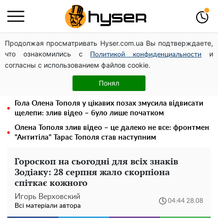
Продолжая просматривать Hyser.com.ua Вы подтверждаете,
Чи може Поштова площа стати головною точкою
что ознакомились с
и
входу до історичного Києва
Политикой конфиденциальности
согласны с использованием файлов cookie.
Дрони із націнкою: Олександр Конотопський вивів
мільйони оборонного бюджету через фіктивну фірму в
Понял
Естонії
Гола Олена Тополя у цікавих позах змусила відвисати
щелепи: злив відео – було лише початком
Олена Тополя злив відео – це далеко не все: фронтмен
"Антитіла" Тарас Тополя став наступним
Гороскоп на сьогодні для всіх знаків
Зодіаку: 28 серпня жало скорпіона
спіткає кожного
Игорь Верховский
04:44 28.08
Всі матеріали автора