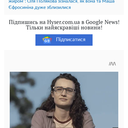
жиром": Оля Полякова зізналася, як вона та Маша
Єфросиніна дуже зблизилися
Підпишись на Hyser.com.ua в Google News!
Тільки найяскравіші новини!
Підписатися