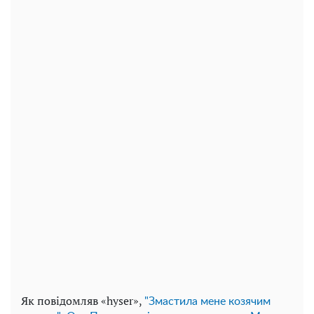
Як повідомляв «hyser»,
"Змастила мене козячим