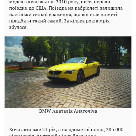
моделі почалася ще 2010 року, після першої
поїздки до США. Поїздка на кабріолеті залишила
настільки сильні враження, що він став на меті
придбати такий самий. За кілька років мрія
збулася.
BMW Анаталія Анатоліча
Хоча авто вже 21 рік, а на одометрі понад 283 000
кілометрів, Анатолій цінує його не за