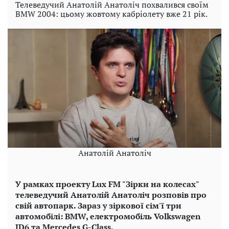
Телеведучий Анатолій Анатоліч похвалився своїм
BMW 2004: цьому жовтому кабріолету вже 21 рік.
Анатолій Анатоліч
У рамках проекту Lux FM "Зірки на колесах"
телеведучий Анатолій Анатоліч розповів про
свій автопарк. Зараз у зіркової сім'ї три
автомобілі: BMW, електромобіль Volkswagen
ID6 та Mercedes G-Class.