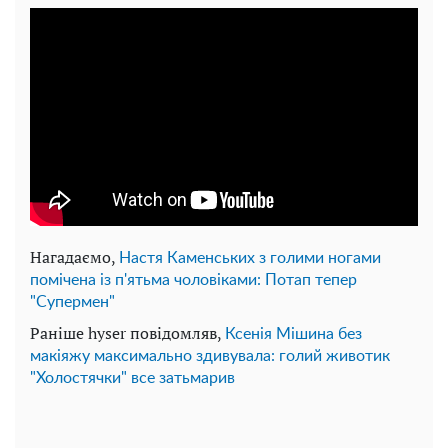
Нагадаємо,
Настя Каменських з голими ногами
помічена із п'ятьма чоловіками: Потап тепер
"Супермен"
Раніше hyser повідомляв,
Ксенія Мішина без
макіяжу максимально здивувала: голий животик
"Холостячки" все затьмарив