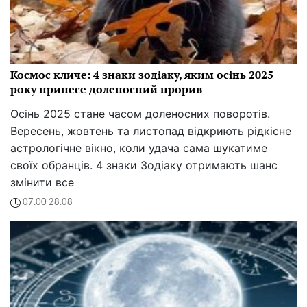
Космос кличе: 4 знаки зодіаку, яким осінь 2025
року принесе доленосний прорив
Осінь 2025 стане часом доленосних поворотів.
Вересень, жовтень та листопад відкриють рідкісне
астрологічне вікно, коли удача сама шукатиме
своїх обранців. 4 знаки Зодіаку отримають шанс
змінити все
07:00 28.08