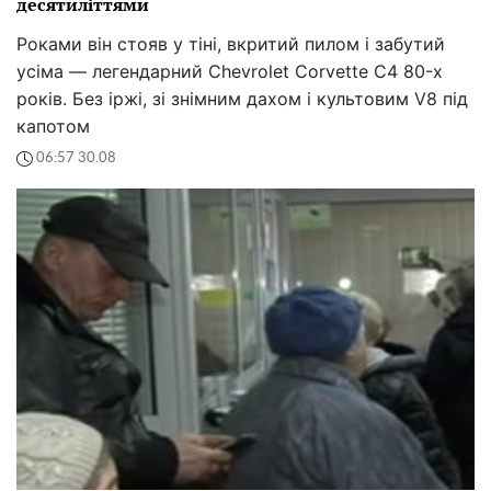
десятиліттями
Роками він стояв у тіні, вкритий пилом і забутий
усіма — легендарний Chevrolet Corvette C4 80-х
років. Без іржі, зі знімним дахом і культовим V8 під
капотом
06:57 30.08