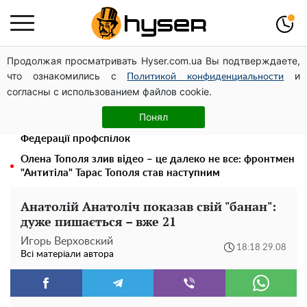
Продолжая просматривать Hyser.com.ua Вы подтверждаете,
Дрони із націнкою: Олександр Конотопський вивів
что ознакомились с
и
мільйони оборонного бюджету через фіктивну фірму в
Политикой конфиденциальности
согласны с использованием файлов cookie.
Естонії
Павло Прудніков та його дивовижна кар'єра від актора
Понял
у російському театрі до номінанта у керівники
Федерації профспілок
Олена Тополя злив відео – це далеко не все: фронтмен
"Антитіла" Тарас Тополя став наступним
Анатолій Анатоліч показав свій "банан":
дуже пишається – вже 21
Игорь Верховский
18:18 29.08
Всі матеріали автора