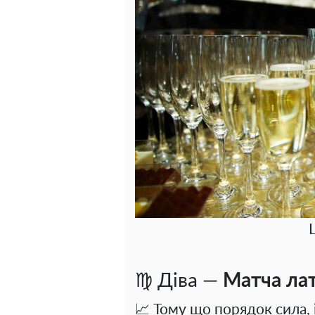
♍ Діва —
Матча лат
📈 Тому що порядок сила, 