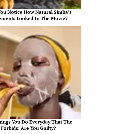
You Notice How Natural Simba’s
ments Looked In The Movie?
hings You Do Everyday That The
 Forbids: Are You Guilty?