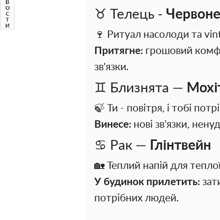
♉ Телець -
Червоне
🍷 Ритуал насолоди та vin
Притягне:
грошовий комфор
зв'язки.
♊ Близнята —
Мохі
🍃 Ти - повітря, і тобі пот
Винесе:
нові зв'язки, нену
♋ Рак —
Глінтвейн
🏡 Теплий напій для теплої
У будинок прилетить:
зати
потрібних людей.