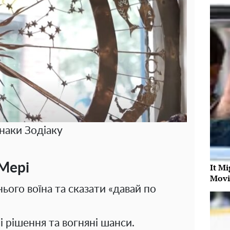
наки Зодіаку
Мері
It Mi
Movi
ого воїна та сказати «давай по
і рішення та вогняні шанси.