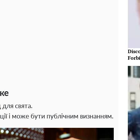
Disc
Forb
ке
 для свята.
ції і може бути публічним визнанням.