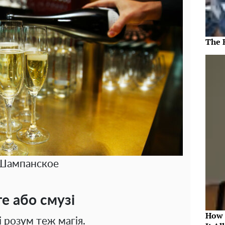
The 
Шампанское
е або смузі
How 
і розум теж магія.