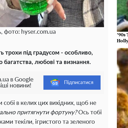
, фото: hyser.com.ua
’90s
Holl
ь трохи під градусом - особливо,
 багатства, любові та визнання.
.ua в Google
Підписатися
іші новини!
и собі в келих цих вихідних, щоб не
ально притягнути фортуну?
Ось тобі
ками текіли, ігристого та зеленого