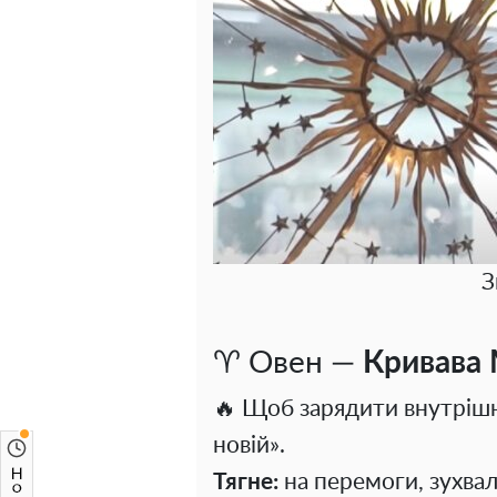
З
♈ Овен —
Кривава 
🔥 Щоб зарядити внутрішнь
новій».
Тягне:
на перемоги, зухвал