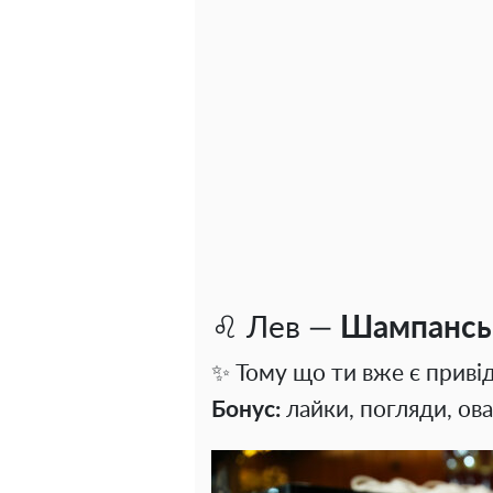
♌ Лев —
Шампансь
✨ Тому що ти вже є привід
Бонус:
лайки, погляди, ова