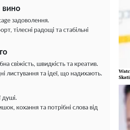
 вино
tage задоволення.
т, тілесні радощі та стабільні
то
рібна свіжість, швидкість та креатив.
Watc
дні листування та ідеї, що надихають.
Skat
 душі.
шок, кохання та потрібні слова від