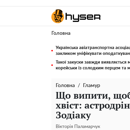
Головна
Українська авіатранспортна асоціац
закликом уніфікувати оподаткуван
Такої закуски завжди виявляється 
корейськи із солодким перцем та 
Головна
Гламур
Що випити, щоб
хвіст: астродрі
Зодіаку
Вікторія Паламарчук