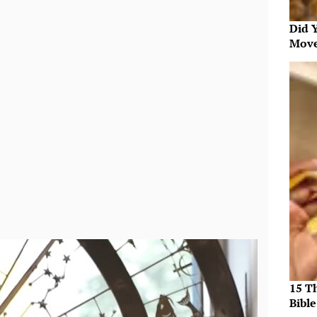
Did 
Move
15 T
Bible