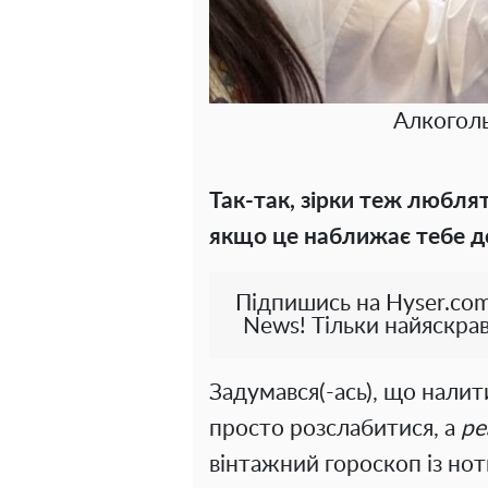
Алкоголь
Так-так, зірки теж люблят
якщо це наближає тебе до
Підпишись на Hyser.com
News! Тільки найяскрав
Задумався(-ась), що налит
просто розслабитися, а
ре
вінтажний гороскоп із нот