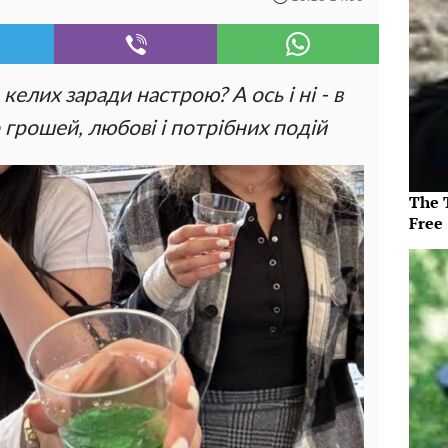
елих заради настрою? А ось і ні - в
грошей, любові і потрібних подій
The T
Free