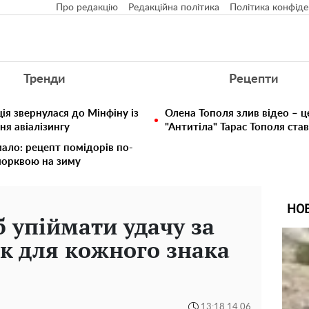
Про редакцію
Редакційна політика
Політика конфіде
Тренди
Рецепти
ія звернулася до Мінфіну із
Олена Тополя злив відео – ц
ня авіалізингу
"Антитіла" Тарас Тополя ста
мало: рецепт помідорів по-
морквою на зиму
НО
 упіймати удачу за
нк для кожного знака
13:18 14.06