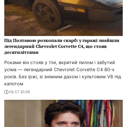
Під Полтавою розкопали скарб: у гаражі знайшли
легендарний Chevrolet Corvette C4, що стояв
десятиліттями
Роками він стояв у тіні, вкритий пилом і забутий
усіма — легендарний Chevrolet Corvette C4 80-х
років. Без іржі, зі знімним дахом і культовим V8 під
капотом
06:57 30.08