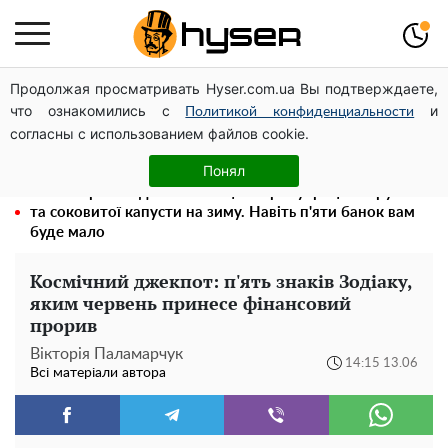
Продолжая просматривать Hyser.com.ua Вы подтверждаете,
Повністю гола Анна Трінчер блиснула "принадами":
что ознакомились с
и
таких розмірів ви ще не бачили
Политикой конфиденциальности
согласны с использованием файлов cookie.
Як учасник бойових дій може оформити пільгу на
оплату комунальних послуг: інструкція
Понял
Весь секрет в одній таблетці аспірину: рецепт хрумкої
та соковитої капусти на зиму. Навіть п'яти банок вам
буде мало
Космічний джекпот: п'ять знаків Зодіаку,
яким червень принесе фінансовий
прорив
Вікторія Паламарчук
14:15 13.06
Всі матеріали автора