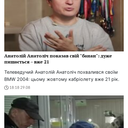
Анатолій Анатоліч показав свій "банан": дуже
пишається – вже 21
Телеведучий Анатолій Анатоліч похвалився своїм
BMW 2004: цьому жовтому кабріолету вже 21 рік.
18:18 29.08