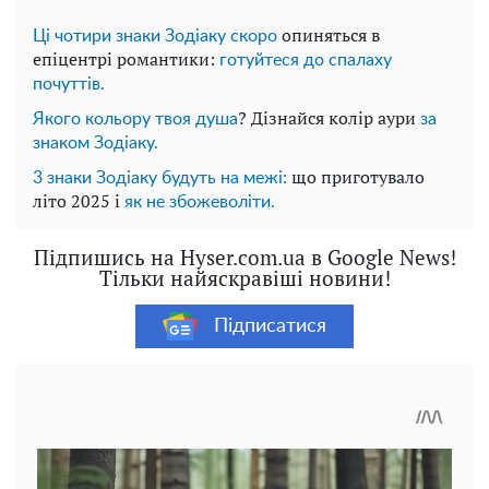
опиняться в
Ці чотири знаки Зодіаку скоро
епіцентрі романтики:
готуйтеся до спалаху
почуттів.
? Дізнайся колір аури
Якого кольору
твоя душа
за
знаком Зодіаку.
що приготувало
3 знаки Зодіаку будуть на межі:
літо 2025 і
як не збожеволіти.
Підпишись на Hyser.com.ua в Google News!
Тільки найяскравіші новини!
Підписатися