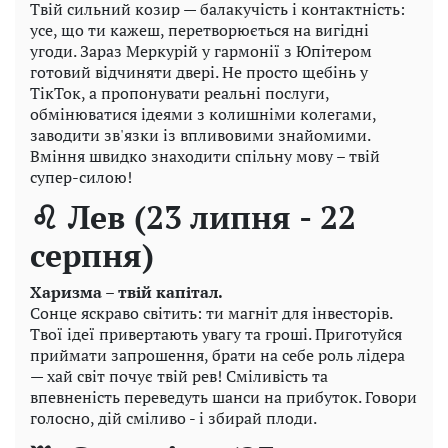
Твій сильний козир — балакучість і контактність:
усе, що ти кажеш, перетворюється на вигідні
угоди. Зараз Меркурій у гармонії з Юпітером
готовий відчиняти двері. Не просто щебінь у
ТікТок, а пропонувати реальні послуги,
обмінюватися ідеями з колишніми колегами,
заводити зв'язки із впливовими знайомими.
Вміння швидко знаходити спільну мову – твій
супер-силою!
♌ Лев (23 липня - 22
серпня)
Харизма – твій капітал.
Сонце яскраво світить: ти магніт для інвесторів.
Твої ідеї привертають увагу та гроші. Приготуйся
приймати запрошення, брати на себе роль лідера
— хай світ почує твій рев! Сміливість та
впевненість переведуть шанси на прибуток. Говори
голосно, дій сміливо - і збирай плоди.