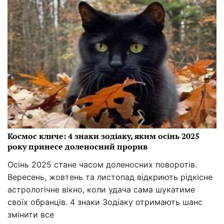
Космос кличе: 4 знаки зодіаку, яким осінь 2025
року принесе доленосний прорив
Осінь 2025 стане часом доленосних поворотів.
Вересень, жовтень та листопад відкриють рідкісне
астрологічне вікно, коли удача сама шукатиме
своїх обранців. 4 знаки Зодіаку отримають шанс
змінити все