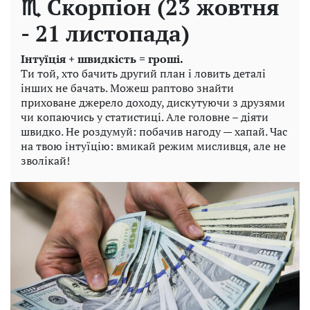
♏ Скорпіон (23 жовтня
- 21 листопада)
Інтуїція + швидкість = гроші.
Ти той, хто бачить другий план і ловить деталі
інших не бачать. Можеш раптово знайти
приховане джерело доходу, дискутуючи з друзями
чи копаючись у статистиці. Але головне – діяти
швидко. Не роздумуй: побачив нагоду — хапай. Час
на твою інтуїцію: вмикай режим мисливця, але не
зволікай!