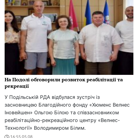
На Подолі обговорили розвиток реабілітації та
рекреації
У Подільській РДА відбулася зустріч із
засновницею Благодійного фонду «Хюменс Велнес
Іновейшен» Ольгою Білою та співзасновником
реабілітаційно-рекреаційного центру «Велнес-
Технології» Володимиром Білим.
16:55 05.08