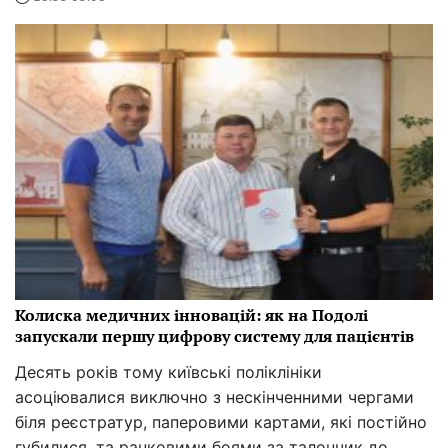
Колиска медичних інновацій: як на Подолі
запускали першу цифрову систему для пацієнтів
Десять років тому київські поліклініки
асоціювалися виключно з нескінченними чергами
біля реєстратур, паперовими картами, які постійно
губилися, та ранковими боями за талончик до