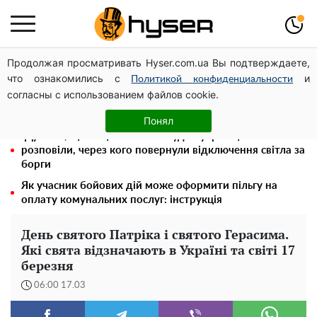
Продолжая просматривать Hyser.com.ua Вы подтверждаете,
Гола Олена Тополя у цікавих позах змусила відвисати
что ознакомились с
и
щелепи: злив відео – було лише початком
Политикой конфиденциальности
согласны с использованием файлов cookie.
Олена Тополя злив відео – це далеко не все: фронтмен
"Антитіла" Тарас Тополя став наступним
Понял
"Думали, що за це нічого не буде": українцям
розповіли, через кого повернули відключення світла за
борги
Як учасник бойових дій може оформити пільгу на
оплату комунальних послуг: інструкція
День святого Патріка і святого Герасима.
Які свята відзначають в Україні та світі 17
березня
06:00 17.03