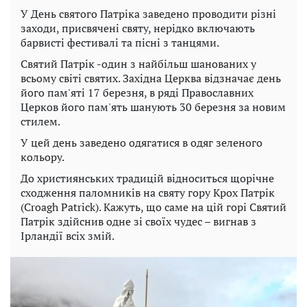
У День святого Патріка заведено проводити різні
заходи, присвячені святу, нерідко включають
барвисті фестивалі та пісні з танцями.
Святий Патрік -один з найбільш шанованих у
всьому світі святих. Західна Церква відзначає день
його пам'яті 17 березня, в ряді Православних
Церков його пам'ять шанують 30 березня за новим
стилем.
У цей день заведено одягатися в одяг зеленого
кольору.
До християнських традицій відноситься щорічне
сходження паломників на святу гору Крох Патрік
(Croagh Patrick). Кажуть, що саме на цій горі Святий
Патрік здійснив одне зі своїх чудес – вигнав з
Ірландії всіх змій.