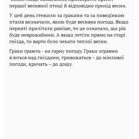
першої весняної птиці й відповідно прихід весни.
У цей день стежили за граками та за поведінкою
птахів визначали, якою буде весняна погода. Якщо
пернаті прилітали раніше, то це означало, що рік
буде неврожайним. А якщо летіли прямо на старі
гнізда, то варто було чекати теплої весни.
Граки грають - на гарну погоду. Граки зграями
в'ються над гніздами, тривожаться – до мінливої
погоди, кричать – до дощу.