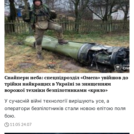
Снайпери неба: спецпідрозділ «Омега» увійшов до
трійки найкращих в Україні за знищенням
ворожої техніки безпілотниками «крило»
У сучасній війні технології вирішують усе, а
оператори безпілотників стали новою елітою поля
бою.
11:05 24.07