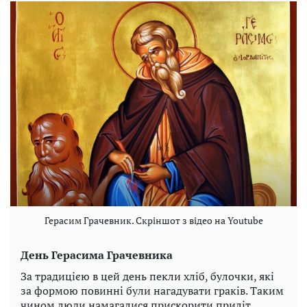
Герасим Грачевник. Скріншот з відео на Youtube
День Герасима Грачевника
За традицією в цей день пекли хліб, булочки, які
за формою повинні були нагадувати граків. Таким
чином люди намагалися прискорити приліт