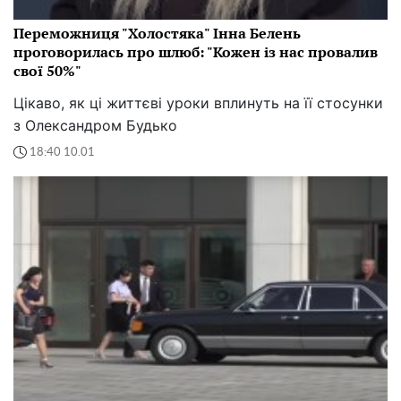
Переможниця "Холостяка" Інна Белень
проговорилась про шлюб: "Кожен із нас провалив
свої 50%"
Цікаво, як ці життєві уроки вплинуть на її стосунки
з Олександром Будько
18:40 10.01