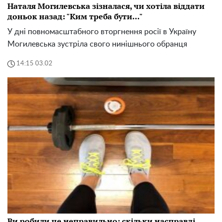
Наталя Могилевська зізналася, чи хотіла віддати
доньок назад: "Ким треба бути..."
У дні повномасштабного вторгнення росії в Україну
Могилевська зустріла свого нинішнього обранця
14:15 03.02
Ви робили це неправильно: скільки насправді