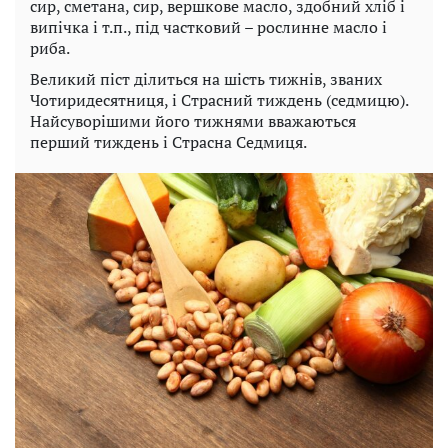
сир, сметана, сир, вершкове масло, здобний хліб і
випічка і т.п., під частковий – рослинне масло і
риба.
Великий піст ділиться на шість тижнів, званих
Чотиридесятниця, і Страсний тиждень (седмицю).
Найсуворішими його тижнями вважаються
перший тиждень і Страсна Седмиця.