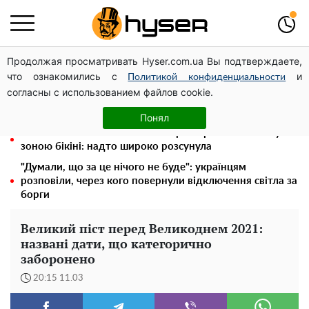
Продолжая просматривать Hyser.com.ua Вы подтверждаете,
Гола Олена Тополя у цікавих позах змусила відвисати
что ознакомились с
и
щелепи: злив відео – було лише початком
Политикой конфиденциальности
согласны с использованием файлов cookie.
Повністю гола Анна Трінчер блиснула "принадами":
таких розмірів ви ще не бачили
Понял
"Холостячка" Ксенія Мішина перестаралася і блиснула
зоною бікіні: надто широко розсунула
"Думали, що за це нічого не буде": українцям
розповіли, через кого повернули відключення світла за
борги
Великий піст перед Великоднем 2021:
названі дати, що категорично
заборонено
20:15 11.03