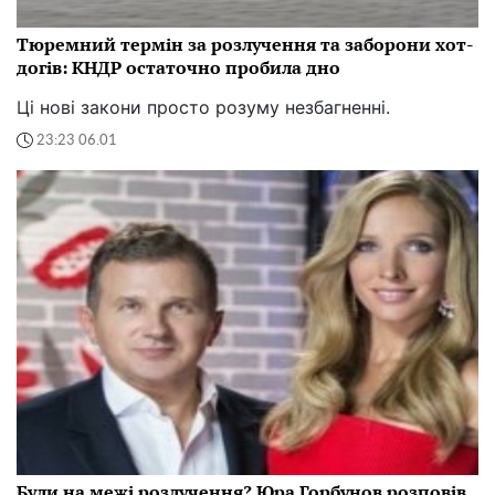
Тюремний термін за розлучення та заборони хот-
догів: КНДР остаточно пробила дно
Ці нові закони просто розуму незбагненні.
23:23 06.01
Були на межі розлучення? Юра Горбунов розповів