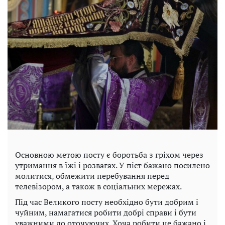
Основною метою посту є боротьба з гріхом через
утримання в їжі і розвагах. У піст бажано посилено
молитися, обмежити перебування перед
телевізором, а також в соціальних мережах.
Під час Великого посту необхідно бути добрим і
чуйним, намагатися робити добрі справи і бути
уважними до оточуючих. Хоча робити це бажано і