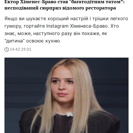
Ектор Хіменес-Браво став “багатодітним татом”:
несподіваний сюрприз відомого ресторатора
Якщо ви шукаєте хороший настрій і трішки легкого
гумору, гортайте Instagram Хіменеса-Браво. Хто
знає, може, наступного разу він покаже, як
"дитина” освоює кухню
14:42 29.01