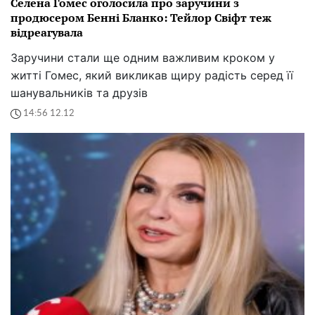
Селена Гомес оголосила про заручини з
продюсером Бенні Бланко: Тейлор Свіфт теж
відреагувала
Заручини стали ще одним важливим кроком у
житті Гомес, який викликав щиру радість серед її
шанувальників та друзів
14:56 12.12