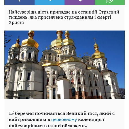
Найсуворіша дієта припадає на останній Страсний
тиждень, яка присвячена стражданням і смерті
Христа
15 березня починається Великий піст, який є
найтривалішим в
календарі і
церковному
найсуворішим в плані обмежень.