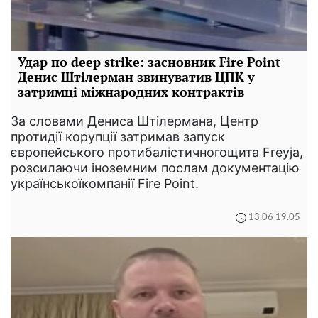
Удар по deep strike: засновник Fire Point
Денис Штілерман звинуватив ЦПК у
затримці міжнародних контрактів
За словами Дениса Штілермана, Центр
протидії корупції затримав запуск
європейського протибалістичногощита Freyja,
розсилаючи іноземним послам документацію
українськоїкомпанії Fire Point.
13:06 19.05