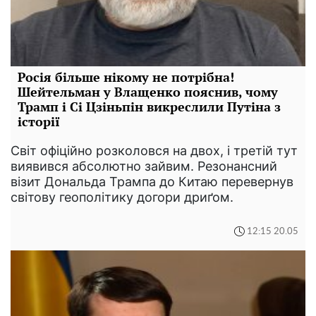
Росія більше нікому не потрібна!
Шейтельман у Влащенко пояснив, чому
Трамп і Сі Цзіньпін викреслили Путіна з
історії
Світ офіційно розколовся на двох, і третій тут
виявився абсолютно зайвим. Резонансний
візит Дональда Трампа до Китаю перевернув
світову геополітику догори дриґом.
12:15 20.05