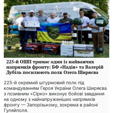
225-й ОШП тримає один із найважчих
напрямків фронту: БФ «Надія» та Валерій
Дубіль посилюють полк Олега Ширяєва
225-й окремий штурмовий полк під
командуванням Героя України Олега Ширяєва
з позивним «Сірко» виконує бойові завдання
на одному з найнапруженіших напрямків
фронту — Запорізькому, зокрема в районі
Гуляйполя.