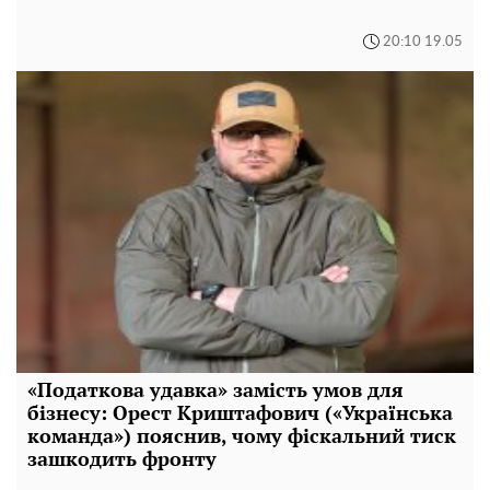
20:10 19.05
«Податкова удавка» замість умов для
бізнесу: Орест Криштафович («Українська
команда») пояснив, чому фіскальний тиск
зашкодить фронту