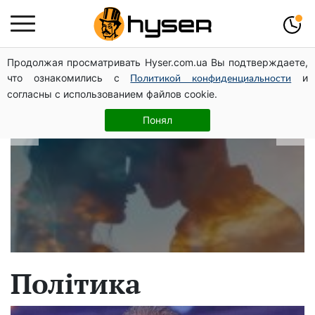
Продолжая просматривать Hyser.com.ua Вы подтверждаете,
В які дати народжуються найвірніші
что ознакомились с
и
Политикой конфиденциальности
чоловіки: краще одразу перевірити,
согласны с использованием файлов cookie.
щоб потім не страждати
Понял
Політика