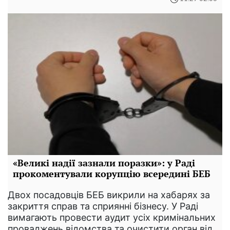
«Великі надії зазнали поразки»: у Раді
прокоментували корупцію всередині БЕБ
Двох посадовців БЕБ викрили на хабарях за
закриття справ та сприянні бізнесу. У Раді
вимагають провести аудит усіх кримінальних
проваджень відомства та очистити орган від