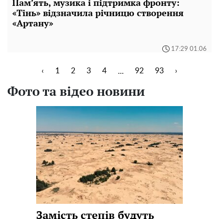
Пам’ять, музика і підтримка фронту:
«Тінь» відзначила річницю створення
«Артану»
17:29 01.06
...
‹
1
2
3
4
92
93
›
Фото та відео новини
Замість степів будуть