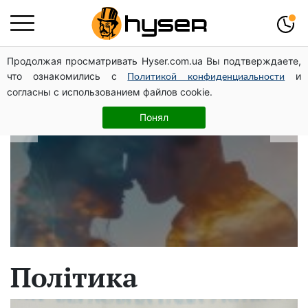
Продолжая просматривать Hyser.com.ua Вы подтверждаете,
В які дати народжуються найвірніші
что ознакомились с
и
Политикой конфиденциальности
чоловіки: краще одразу перевірити,
согласны с использованием файлов cookie.
щоб потім не страждати
Понял
Політика