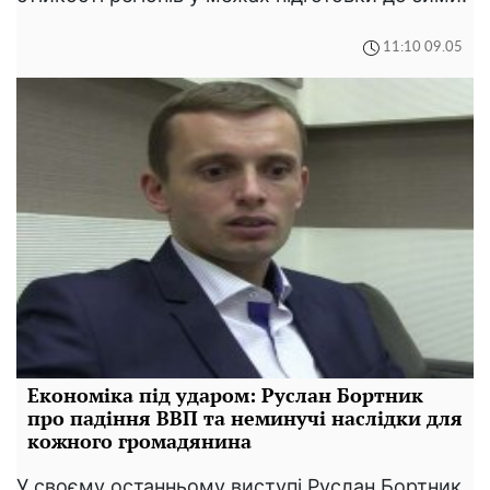
11:10 09.05
Економіка під ударом: Руслан Бортник
про падіння ВВП та неминучі наслідки для
кожного громадянина
У своєму останньому виступі Руслан Бортник