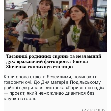
Таємниці родинних скринь та незламний
дух: вражаючий фотопроєкт Євгена
Зінченка сколихнув столицю
Коли слова стають безсилими, починають
говорити очі. До Дня матері в Подільському
районі відкрилася виставка «Горизонти надії»
— проєкт, який неможливо дивитися без
клубка в горлі.
20:37 10.05