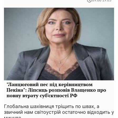
09:00 19.05
"Ланцюговий пес під керівництвом
Пекіна": Ліпсиць розповів Влащенко про
повну втрату суб'єктності РФ
Глобальна шахівниця тріщить по швах, а
звичний нам світоустрій остаточно відходить у
минуле.