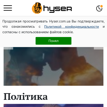
Продолжая просматривать Hyser.com.ua Вы подтверждаете,
В які дати народжуються найвірніші
что ознакомились с
и
Политикой конфиденциальности
чоловіки: краще одразу перевірити,
согласны с использованием файлов cookie.
щоб потім не страждати
Понял
Політика