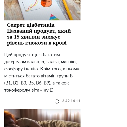
Секрет діабетиків.
Названий продукт, який
за 15 хвилин знижує
рівень глюкози в крові
Цей продукт ще є багатим
джерелом кальцію, заліза, магнію,
фосфору і калію. Крім того, в ньому
міститься багато вітамін групи В
(В1, В2, В3, В5, В6, В9), а також
токоферолу( вітаміну Е)
13:42 14.11