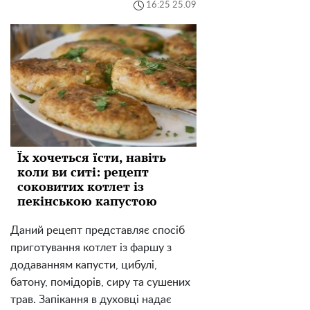
16:25 25.09
Їх хочеться їсти, навіть
коли ви ситі: рецепт
соковитих котлет із
пекінською капустою
Даний рецепт представляє спосіб
приготування котлет із фаршу з
додаванням капусти, цибулі,
батону, помідорів, сиру та сушених
трав. Запікання в духовці надає