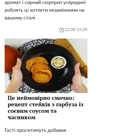
аромат і сирний сюрприз усередині
роблять ці котлети незамінними на
вашому столі
22:00 25.09
Це неймовірно смачно:
рецепт стейків з гарбуза із
соєвим соусом та
часником
Гості проситимуть добавки