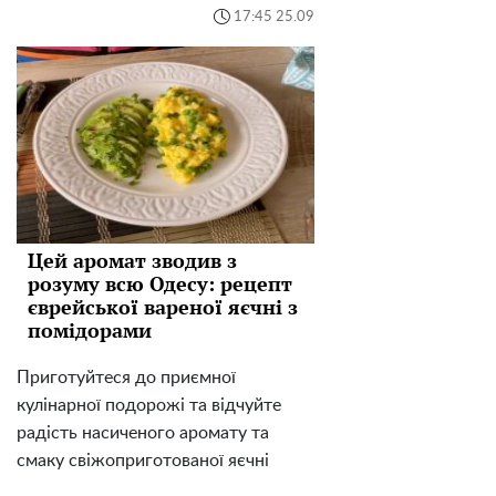
17:45 25.09
Цей аромат зводив з
розуму всю Одесу: рецепт
єврейської вареної яєчні з
помідорами
Приготуйтеся до приємної
кулінарної подорожі та відчуйте
радість насиченого аромату та
смаку свіжоприготованої яєчні