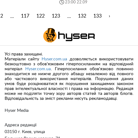
23:00 22.09
...
...
2
117
122
123
132
133
›
Усі права захищені.
Матеріали сайту
Hyser.com.ua
дозволяється використовувати
безкоштовно з обов'язковим гіперпосиланням на відповідний
матеріал
Hyser.com.ua
. Гіперпосилання обов'язково повинно
знаходитися не нижче другого абзацу незалежно від повного
або часткового використання матеріалів. Порушення даних
умов буде розцінюватися як порушення захищаемих законом
прав інтелектуальної власності і права на інформацію. Редакція
може не поділяти точку зору авторів статей та авторів блогів.
Відповідальність за зміст реклами несуть рекламодавці.
Hyser Media
Адреса редакції
03150 г. Киев, улица