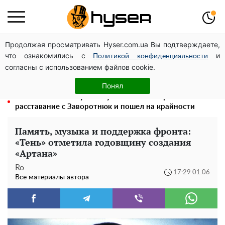
Продолжая просматривать Hyser.com.ua Вы подтверждаете,
Украинцев начнут лишать земли? В каких случаях
что ознакомились с
и
право собственности отменят и не спросят
Политикой конфиденциальности
согласны с использованием файлов cookie.
Полностью голая Анна Тринчер блеснула
"прелестями": таких размеров вы еще не видели
Понял
"Без Насти не могу": Жигунов не смог пережить
расставание с Заворотнюк и пошел на крайности
Память, музыка и поддержка фронта:
«Тень» отметила годовщину создания
«Артана»
Ro
17:29 01.06
Все материалы автора