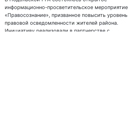
информационно-просветительское мероприятие
«Правосознание», призванное повысить уровень
правовой осведомленности жителей района.
Инициативу реализовали в партнерстве с
общественной организацией «Женщины за
перемены».
16:30 29.07
Читать дальше
Все права защищены.
Материалы сайта
Hyser.com.ua
разрешается использовать
бесплатно с обязательной гиперссылкой на соответствующий
материал
Hyser.com.ua
. Гиперссылка обязательно должна
находиться не ниже второго абзаца вне зависимости от