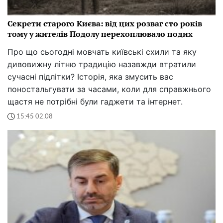
Секрети старого Києва: від цих розваг сто років
тому у жителів Подолу перехоплювало подих
Про що сьогодні мовчать київські схили та яку
дивовижну літню традицію назавжди втратили
сучасні підлітки? Історія, яка змусить вас
поностальгувати за часами, коли для справжнього
щастя не потрібні були гаджети та інтернет.
15:45 02.08