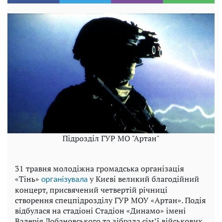
Підрозділ ГУР МО "Артан"
31 травня молодіжна громадська організація
«Тінь»
у Києві великий благодійний
організувала
концерт, присвячений четвертій річниці
створення спецпідрозділу ГУР МОУ «Артан». Подія
відбулася на стадіоні Стадіон «Динамо» імені
Валерія Лобановського та зібрала сім’ї військових,