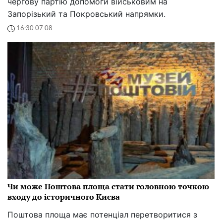
чергову партію допомоги військовим на
Запорізький та Покровський напрямки.
16:30 07.08
Чи може Поштова площа стати головною точкою
входу до історичного Києва
Поштова площа має потенціал перетворитися з