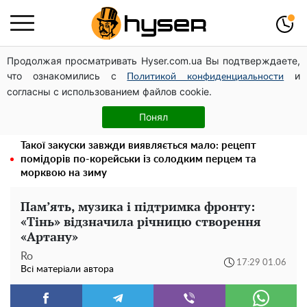
Продолжая просматривать Hyser.com.ua Вы подтверждаете,
Посол ОБСЄ вдруге відвідав місце російського удару
что ознакомились с
и
по житловому будинку на Подолі
Политикой конфиденциальности
согласны с использованием файлов cookie.
Весь секрет в одній таблетці аспірину: рецепт хрумкої
та соковитої капусти на зиму. Навіть п'яти банок вам
Понял
буде мало
Такої закуски завжди виявляється мало: рецепт
помідорів по-корейськи із солодким перцем та
морквою на зиму
Пам’ять, музика і підтримка фронту:
«Тінь» відзначила річницю створення
«Артану»
Ro
17:29 01.06
Всі матеріали автора