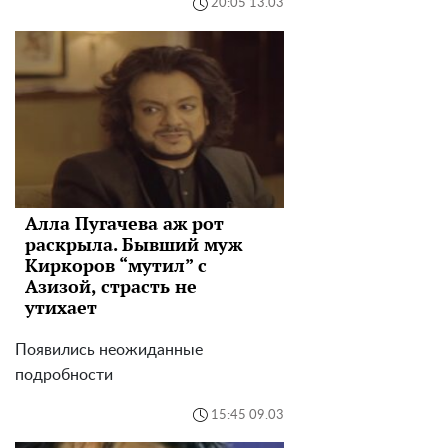
20:05 13.03
Алла Пугачева аж рот
раскрыла. Бывший муж
Киркоров “мутил” с
Азизой, страсть не
утихает
Появились неожиданные
подробности
15:45 09.03