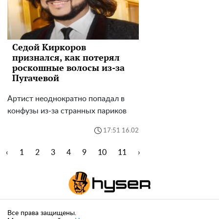
Седой Киркоров
признался, как потерял
роскошные волосы из-за
Пугачевой
Артист неоднократно попадал в
конфузы из-за странных париков
17:51 16.02
‹
1
2
3
4
9
10
11
›
Все права защищены.