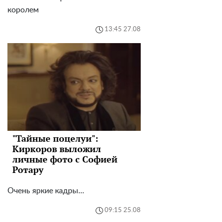
королем
13:45 27.08
"Тайные поцелуи":
Киркоров выложил
личные фото с Софией
Ротару
Очень яркие кадры...
09:15 25.08