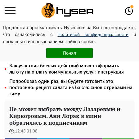
Продолжая просматривать Hyser.com.ua Вы подтверждаете,
Дроны с наценкой: Александр Конотопский вывел
что ознакомились с
и
миллионы оборонного бюджета через фиктивную
Политикой конфиденциальности
согласны с использованием файлов cookie.
фирму в Эстонии
Елена Тополя слив видео – это далеко не все:
Понял
фронтмен "Антитела" Тарас Тополя стал следующим
Как участник боевых действий может оформить
льготу на оплату коммунальных услуг: инструкция
Попробовав один раз, вы будете готовить это
постоянно: рецепт салата из баклажанов с грибами на
зиму
Не может выбрать между Лазаревым и
Киркоровым. Ани Лорак в мини
обратилась к подписчикам
12:45 31.08