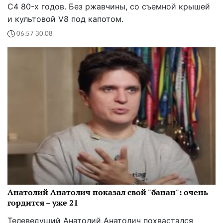
C4 80-х годов. Без ржавчины, со съемной крышей
и культовой V8 под капотом.
06:57 30.08
Анатолий Анатолич показал свой "банан": очень
гордится – уже 21
Телеведущий Анатолий Анатолич похвастался