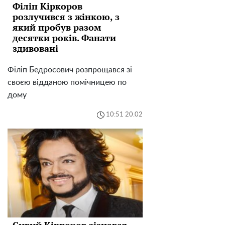
Філіп Кіркоров
розлучився з жінкою, з
який пробув разом
десятки років. Фанати
здивовані
Філіп Бедросович розпрощався зі
своєю відданою помічницею по
дому
10:51 20.02