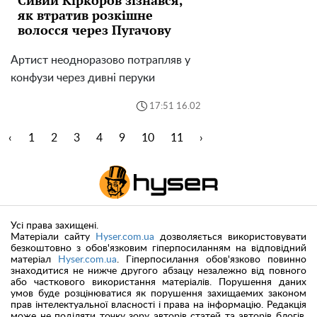
Сивий Кіркоров зізнався,
як втратив розкішне
волосся через Пугачову
Артист неодноразово потрапляв у
конфузи через дивні перуки
17:51 16.02
‹
1
2
3
4
9
10
11
›
Усі права захищені.
Матеріали сайту
Hyser.com.ua
дозволяється використовувати
безкоштовно з обов'язковим гіперпосиланням на відповідний
матеріал
Hyser.com.ua
. Гіперпосилання обов'язково повинно
знаходитися не нижче другого абзацу незалежно від повного
або часткового використання матеріалів. Порушення даних
умов буде розцінюватися як порушення захищаемих законом
прав інтелектуальної власності і права на інформацію. Редакція
може не поділяти точку зору авторів статей та авторів блогів.