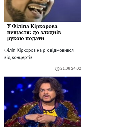
У Філіпа Кіркорова
нещастя: до злиднів
рукою подати
Філіп Кіркоров на рік відмовився
від концертів
21:08 24.02