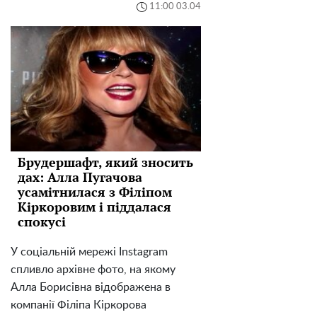
11:00 03.04
Брудершафт, який зносить
дах: Алла Пугачова
усамітнилася з Філіпом
Кіркоровим і піддалася
спокусі
У соціальній мережі Instagram
спливло архівне фото, на якому
Алла Борисівна відображена в
компанії Філіпа Кіркорова