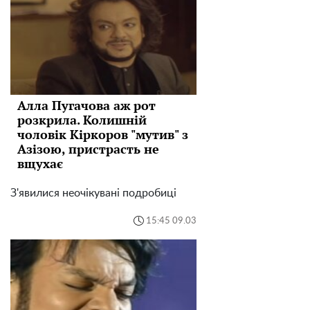
Алла Пугачова аж рот
розкрила. Колишній
чоловік Кіркоров "мутив" з
Азізою, пристрасть не
вщухає
З'явилися неочікувані подробиці
15:45 09.03