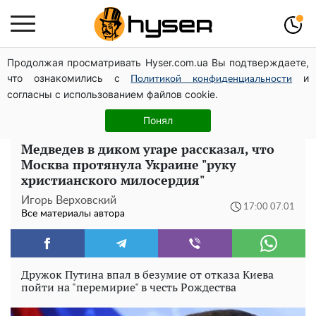
Продолжая просматривать Hyser.com.ua Вы подтверждаете,
Посол ОБСЕ во второй раз посетил место российского
что ознакомились с
и
удара по жилому дому на Подоле
Политикой конфиденциальности
согласны с использованием файлов cookie.
Елена Тополя слив видео – это далеко не все:
фронтмен "Антитела" Тарас Тополя стал следующим
Понял
Медведев в диком угаре рассказал, что
Москва протянула Украине "руку
христианского милосердия"
Игорь Верховский
17:00 07.01
Все материалы автора
Дружок Путина впал в безумие от отказа Киева
пойти на "перемирие" в честь Рождества