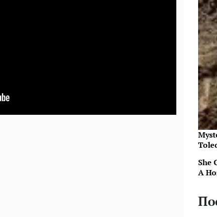
Myst
Tole
She 
A Ho
По