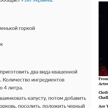
 сообщает
РБК-Украина
.
аленькой горкой
ек
приготовить два вида квашенной
From
ез. Количество ингредиентов
Actre
о 4 литра.
Clot
Chal
ашинковать капусту, потом добавить
Are 
орковь, посолить, положить черный