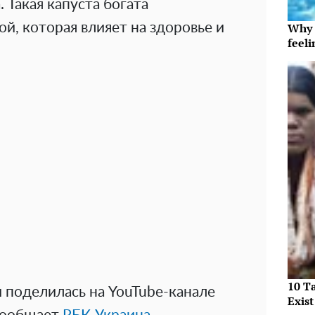
 Такая капуста богата
й, которая влияет на здоровье и
Why t
feeli
10 T
 поделилась на YouTube-канале
Exist