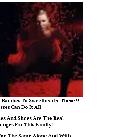
 Baddies To Sweethearts: These 9
sses Can Do It All
hes And Shoes Are The Real
lenges For This Family!
You The Same Alone And With