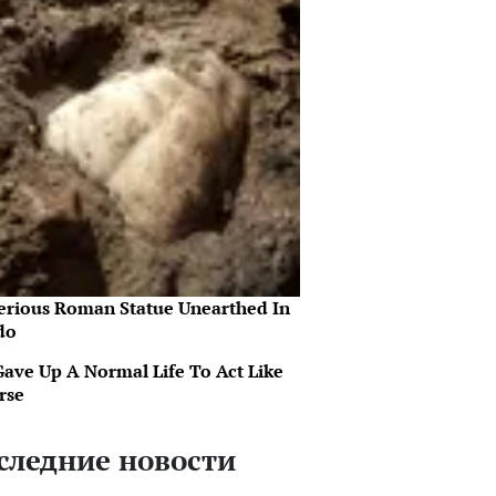
erious Roman Statue Unearthed In
do
Gave Up A Normal Life To Act Like
rse
следние новости