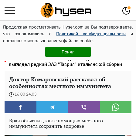
Продолжая просматривать Hyser.com.ua Вы подтверждаете,
Елена Тополя слив видео – это далеко не все:
что ознакомились с
и
фронтмен "Антитела" Тарас Тополя стал следующим
Политикой конфиденциальности
согласны с использованием файлов cookie.
Полностью голая Анна Тринчер блеснула
"прелестями": таких размеров вы еще не видели
Понял
Жаль, что такое сейчас не делают для села: как
выглядел редкий ЗАЗ "Таврия" итальянской сборки
Доктор Комаровский рассказал об
особенностях местного иммунитета
16:00 24.03
Врач объяснил, как с помощью местного
иммунитета сохранить здоровье