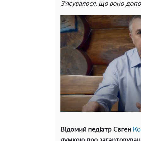
З'ясувалося, що воно допо
Відомий педіатр Євген
Ко
думкою про загартовуван