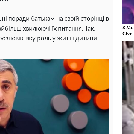
шні поради батькам на своїй сторінці в
8 Mo
найбільш хвилюючі їх питання. Так,
Give 
озповів, яку роль у житті дитини