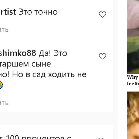
Why t
feeli