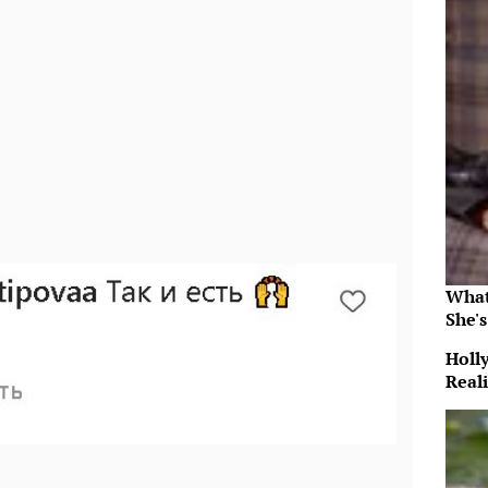
What
She's
Holl
Reali