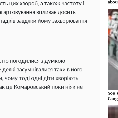
abou
ість цих хвороб, а також частоту і
загартовування впливає досить
ипадків завдяки йому захворювання
істю погодилися з думкою
 деякі засумнівалися таки в його
м, чому тоді одні діти хворіють
нак це Комаровський поки ніяк не
You W
Caug