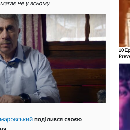
магає не у всьому
10 E
Prev
маровський
поділився своєю
ня.