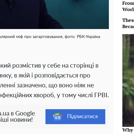
From
Worl
Thes
Beca
лярний міф про загартовування, фото: РБК-Україна
ий розмістив у себе на сторінці в
нку, в якій і розповідається про
ленні зазначено, що воно ніяк не
фекційних хвороб, у тому числі ГРВІ.
.ua в Google
Підписатися
іші новини!
Why 