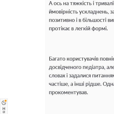
А ось на тяжкість і тривал
ймовірність ускладнень, 
позитивно і в більшості в
протікає в легкій формі.
Багато користувачів повн
досвідченого педіатра, але
словах і задалися питання
частіше, а інші рідше. Од
прокоментував.