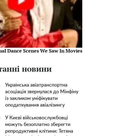
ual Dance Scenes We Saw In Movies
танні новини
Українська авіатранспортна
1
асоціація звернулася до Мінфіну
із закликом уніфікувати
оподаткування авіалізингу
У Києві військовослужбовці
3
можуть безоплатно зберегти
репродуктивні клітини: Тетяна