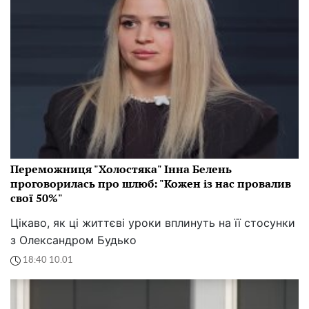
Переможниця "Холостяка" Інна Белень
проговорилась про шлюб: "Кожен із нас провалив
свої 50%"
Цікаво, як ці життєві уроки вплинуть на її стосунки
з Олександром Будько
18:40 10.01