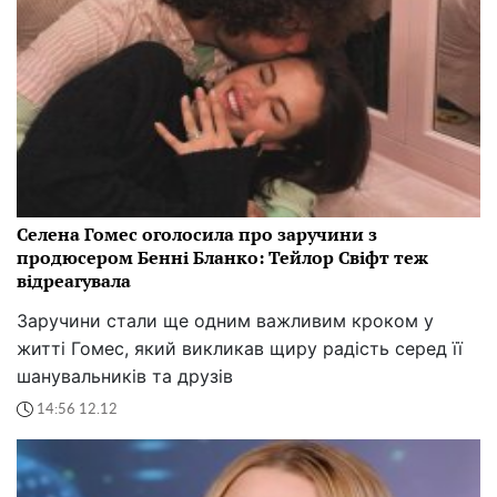
Селена Гомес оголосила про заручини з
продюсером Бенні Бланко: Тейлор Свіфт теж
відреагувала
Заручини стали ще одним важливим кроком у
житті Гомес, який викликав щиру радість серед її
шанувальників та друзів
14:56 12.12