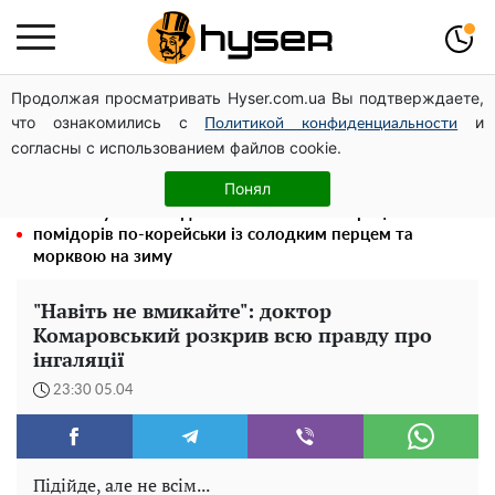
Продолжая просматривать Hyser.com.ua Вы подтверждаете,
Повністю гола Анна Трінчер блиснула "принадами":
что ознакомились с
и
таких розмірів ви ще не бачили
Политикой конфиденциальности
согласны с использованием файлов cookie.
Тому й виглядає так молодо: 5 простих та улюблених
страв Алли Пугачової, про які ви достеменно не знали
Понял
Такої закуски завжди виявляється мало: рецепт
помідорів по-корейськи із солодким перцем та
морквою на зиму
"Навіть не вмикайте": доктор
Комаровський розкрив всю правду про
інгаляції
23:30 05.04
Підійде, але не всім...