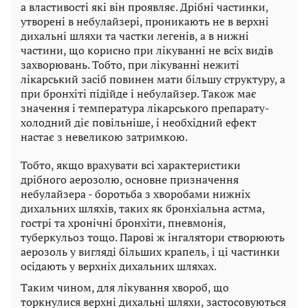
а властивості які він проявляє. Дрібні частинки,
утворені в небулайзері, проникають не в верхні
дихальні шляхи та частки легенів, а в нижні
частини, що корисно при лікуванні не всіх видів
захворювань. Тобто, при лікуванні нежиті
лікарський засіб повинен мати більшу структуру, а
при бронхіті підійде і небулайзер. Також має
значення і температура лікарського препарату-
холодний діє повільніше, і необхідний ефект
настає з невеликою затримкою.
Тобто, якщо врахувати всі характеристики
дрібного аерозолю, основне призначення
небулайзера - боротьба з хворобами нижніх
дихальних шляхів, таких як бронхіальна астма,
гострі та хронічні бронхіти, пневмонія,
туберкульоз тощо. Парові ж інгалятори створюють
аерозоль у вигляді більших крапель, і ці частинки
осідають у верхніх дихальних шляхах.
Таким чином, для лікування хвороб, що
торкнулися верхні дихальні шляхи, застосовуються