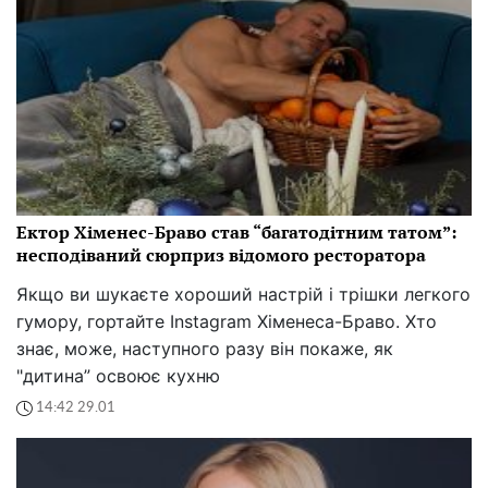
Ектор Хіменес-Браво став “багатодітним татом”:
несподіваний сюрприз відомого ресторатора
Якщо ви шукаєте хороший настрій і трішки легкого
гумору, гортайте Instagram Хіменеса-Браво. Хто
знає, може, наступного разу він покаже, як
"дитина” освоює кухню
14:42 29.01