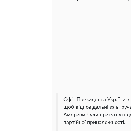
Офіс Президента України зр
щоб відповідальні за втру
Америки були притягнуті до
партійної приналежності.