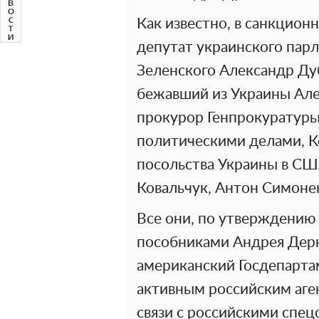
Как известно, в санкцион
депутат украинского пар
Зеленского Александр Ду
бежавший из Украины Ал
прокурор Генпрокуратуры
политическими делами, К
посольства Украины в С
Ковальчук, Антон Симоне
Все они, по утверждени
пособниками Андрея Дерка
американский Госдепартам
активным российским аг
связи с российскими спец