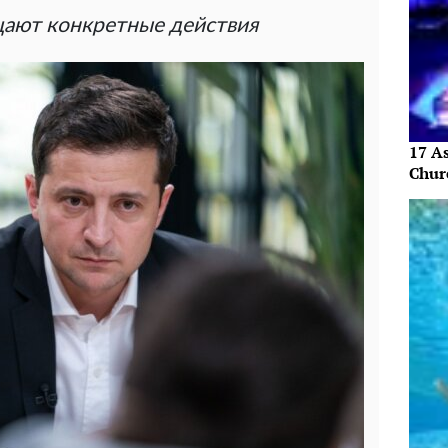
щают конкретные действия
17 As
Chur