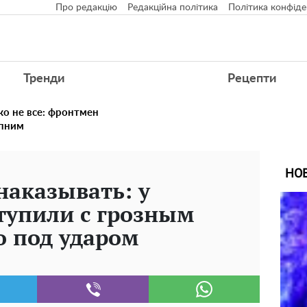
Про редакцію
Редакційна політика
Політика конфіде
Тренди
Рецепти
ко не все: фронтмен
упним
НО
аказывать: у
тупили с грозным
о под ударом