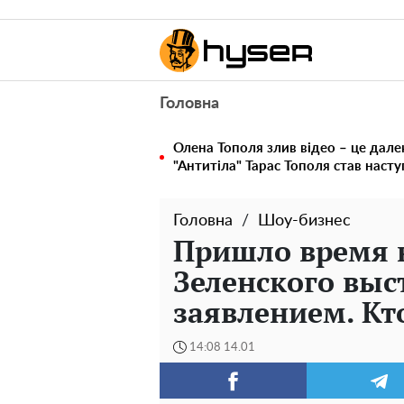
Головна
Олена Тополя злив відео – це дале
"Антитіла" Тарас Тополя став наст
Головна
Шоу-бизнес
Пришло время н
Зеленского выс
заявлением. Кт
14:08 14.01