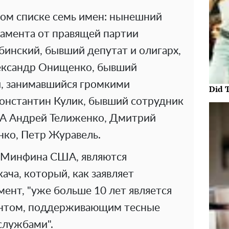
ном списке семь имен: нынешний
ламента от правящей партии
бинский, бывший депутат и олигарх,
ександр Онищенко, бывший
, занимавшийся громкими
Did 
онстантин Кулик, бывший сотрудник
ША Андрей Телиженко, Дмитрий
нко, Петр Журавель.
ю Минфина США, являются
ча, который, как заявляет
ент, "уже больше 10 лет является
ентом, поддерживающим тесные
службами".