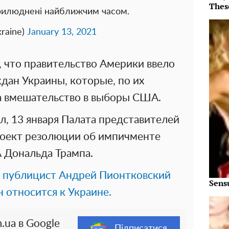
Thes
прилюднені найближчим часом.
raine)
January 13, 2021
, что правительство Америки ввело
дан Украины, которые, по их
а вмешательство в выборы США.
, 13 января Палата представителей
роект резолюции об импичменте
 Дональда Трампа.
и публицист Андрей Пионтковский
Sens
н относится к Украине.
.ua в Google
Підписатися