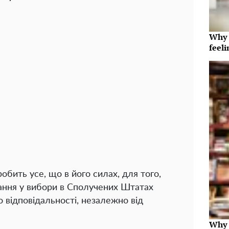
Why t
feeli
обить усе, що в його силах, для того,
чання у вибори в Сполучених Штатах
 відповідальності, незалежно від
Why 