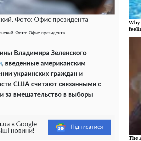
кий. Фото: Офис президента
Why t
feeli
нский. Фото: Офис президента
аины Владимира Зеленского
и
, введенные американским
нии украинских граждан и
асти США считают связанными с
и за вмешательство в выборы
.ua в Google
Підписатися
іші новини!
The 