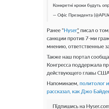
Конкретні кроки будуть о
— Офіс Президента (@APUk
Ранее "
Нyser
"
писал о том
санкции против 7-ми граж
мнению, ответственные з
Также наш портал сообщал
Конгресса поддержала п
действующего главы США
Напоминаем,
политолог 
рассказал, как Джо Байде
Підпишись на Hyser.com