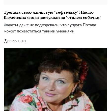
Трепала свою жилистую "тефтельку": Настю
Каменских снова застукали за "стилем собачки"
Фанаты даже не подозревали, что супруга Потапа
может похвастаться такими умениями
11:45 15.01