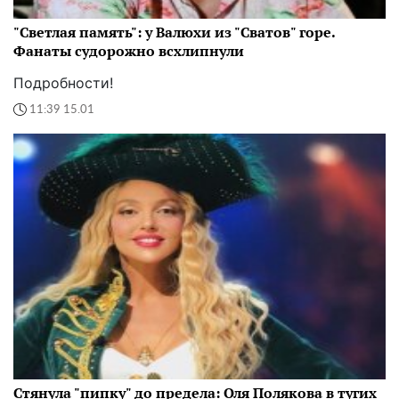
"Светлая память": у Валюхи из "Сватов" горе.
Фанаты судорожно всхлипнули
Подробности!
11:39 15.01
Стянула "пипку" до предела: Оля Полякова в тугих