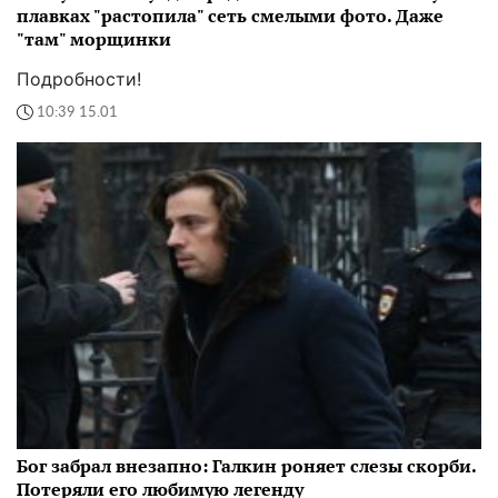
плавках "растопила" сеть смелыми фото. Даже
"там" морщинки
Подробности!
10:39 15.01
Бог забрал внезапно: Галкин роняет слезы скорби.
Потеряли его любимую легенду