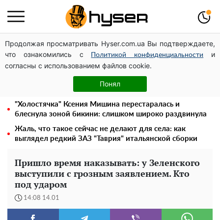
Продолжая просматривать Hyser.com.ua Вы подтверждаете,
Месяц без света, лютый холод и коммунальные
что ознакомились с
и
платежи на тысячи гривен: народ "ломают" в
Политикой конфиденциальности
согласны с использованием файлов cookie.
отключения
Полностью голая Анна Тринчер блеснула
Понял
"прелестями": таких размеров вы еще не видели
"Холостячка" Ксения Мишина перестаралась и
блеснула зоной бикини: слишком широко раздвинула
Жаль, что такое сейчас не делают для села: как
выглядел редкий ЗАЗ "Таврия" итальянской сборки
Пришло время наказывать: у Зеленского
выступили с грозным заявлением. Кто
под ударом
14:08 14.01