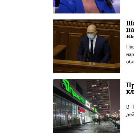
Шм
на
вы
Пав
нар
обл
Пр
кл
В П
дей