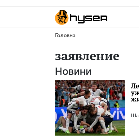
Головна
заявление
Новини
Ле
уж
жи
Шан