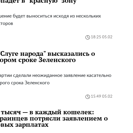
падет в "красную" зону
ение будет выноситься исходя из нескольких
кторов
18:25 05.02
"Слуге народа" высказались о
ором сроке Зеленского
артии сделали неожиданное заявление касательно
рого срока Зеленского
15:49 05.02
 тысяч — в каждый кошелек:
раинцев потрясли заявлением о
вых зарплатах