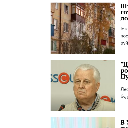
Шт
го
до
Іст
пос
руй
"Ц
ро
Пу
Лео
буд
В 