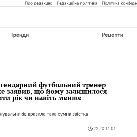
Про редакцію
Редакційна політика
Політика конфіде
Тренди
Рецепти
гендарний футбольний тренер
е заявив, що йому залишилося
ти рік чи навіть менше
увальників вразила така сумна звістка
22:20 11.01