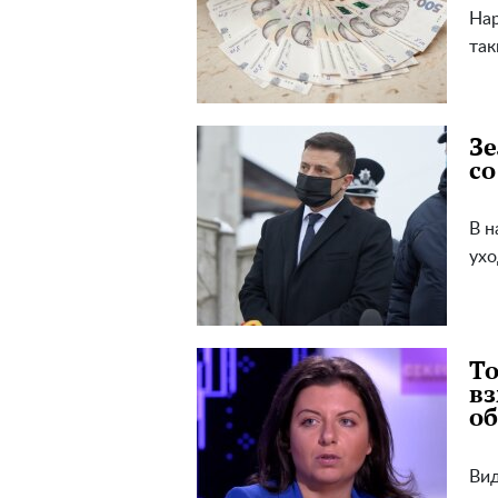
Нар
так
Зе
с
В н
ухо
То
вз
об
Вид