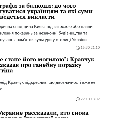
рафи за балкони: до чого
туватися українцям та які суми
ведеться викласти
орична спадщина Києва під загрозою або плани
илення покарань за незаконні будівництва та
нування пам'яток культури у столиці України
15:30 21.10
е стане його могилою": Кравчук
зказав про ганебну поразку
тіна
нід Кравчук підкреслив, що двозначності вже не
е
22:10 13.02
Украине рассказали, кто снова