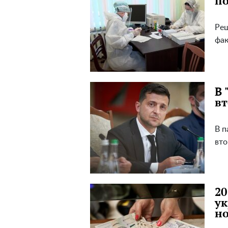
по
Реш
фа
В 
вт
В п
вто
20
ук
но