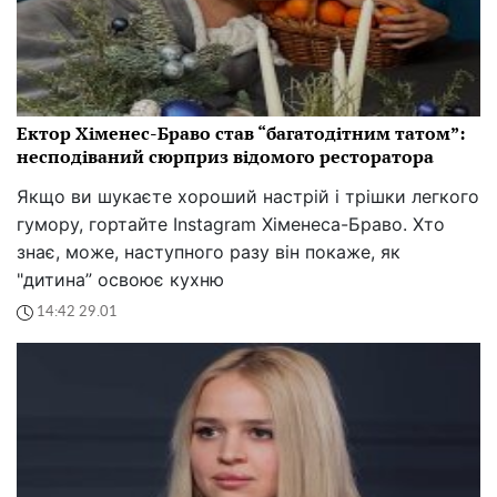
Ектор Хіменес-Браво став “багатодітним татом”:
несподіваний сюрприз відомого ресторатора
Якщо ви шукаєте хороший настрій і трішки легкого
гумору, гортайте Instagram Хіменеса-Браво. Хто
знає, може, наступного разу він покаже, як
"дитина” освоює кухню
14:42 29.01