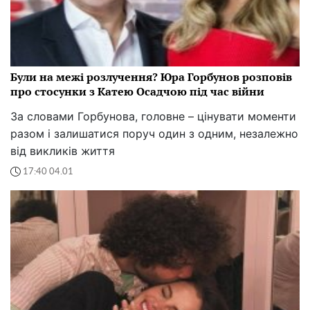
Були на межі розлучення? Юра Горбунов розповів
про стосунки з Катею Осадчою під час війни
За словами Горбунова, головне – цінувати моменти
разом і залишатися поруч один з одним, незалежно
від викликів життя
17:40 04.01