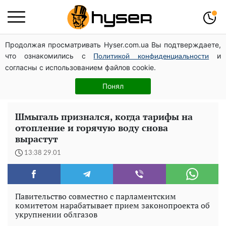
Продолжая просматривать Hyser.com.ua Вы подтверждаете,
Павло Прудніков та його дивовижна кар'єра від актора
что ознакомились с
и
у російському театрі до номінанта у керівники
Политикой конфиденциальности
согласны с использованием файлов cookie.
Федерації профспілок
Повністю гола Анна Трінчер блиснула "принадами":
Понял
таких розмірів ви ще не бачили
Шмыгаль признался, когда тарифы на
отопление и горячую воду снова
вырастут
13:38 29.01
Павительство совместно с парламентским
комитетом нарабатывает прием законопроекта об
укрупнении облгазов