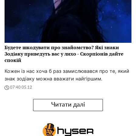
Будете шкодувати про знайомство? Які знаки
Зодіаку приведуть вас у лихо - Скорпіонів дайте
спокій
Кожен із нас хоча б раз замислювався про те, який
знак зодіаку можна вважати найгіршим.
07:40 05.12
Читати далі