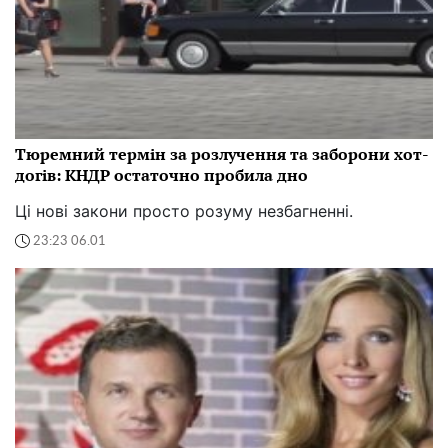
Тюремний термін за розлучення та заборони хот-
догів: КНДР остаточно пробила дно
Ці нові закони просто розуму незбагненні.
23:23 06.01