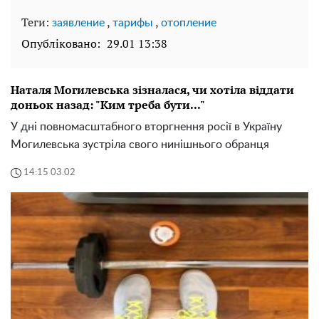
Теги:
,
,
заявление
тарифы
отопление
Опубліковано:
29.01 13:38
Наталя Могилевська зізналася, чи хотіла віддати
доньок назад: "Ким треба бути..."
У дні повномасштабного вторгнення росії в Україну
Могилевська зустріла свого нинішнього обранця
14:15 03.02