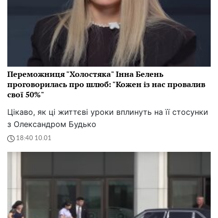
Переможниця "Холостяка" Інна Белень
проговорилась про шлюб: "Кожен із нас провалив
свої 50%"
Цікаво, як ці життєві уроки вплинуть на її стосунки
з Олександром Будько
18:40 10.01