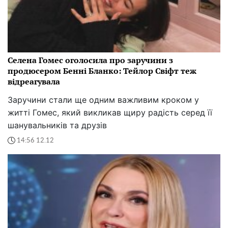
Селена Гомес оголосила про заручини з
продюсером Бенні Бланко: Тейлор Свіфт теж
відреагувала
Заручини стали ще одним важливим кроком у
житті Гомес, який викликав щиру радість серед її
шанувальників та друзів
14:56 12.12