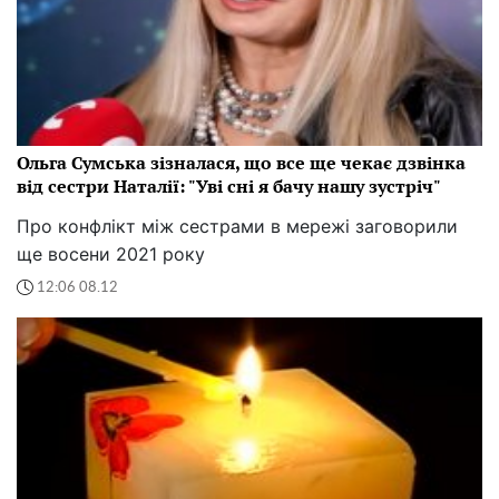
Ольга Сумська зізналася, що все ще чекає дзвінка
від сестри Наталії: "Уві сні я бачу нашу зустріч"
Про конфлікт між сестрами в мережі заговорили
ще восени 2021 року
12:06 08.12