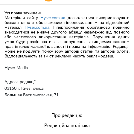
Усі права захищені.
Матеріали сайту
Hyser.com.ua
дозволяється використовувати
безкоштовно з обов'язковим гіперпосиланням на відповідний
матеріал
Hyser.com.ua
. Гіперпосилання обов'язково повинно
знаходитися не нижче другого абзацу незалежно від повного
або часткового використання матеріалів. Порушення даних
умов буде розцінюватися як порушення захищаемих законом
прав інтелектуальної власності і права на інформацію. Редакція
може не поділяти точку зору авторів статей та авторів блогів.
Відповідальність за зміст реклами несуть рекламодавці.
Hyser Media
Адреса редакції
03150 г. Киев, улица
Большая Васильковская, 71
Про редакцію
Редакційна політика