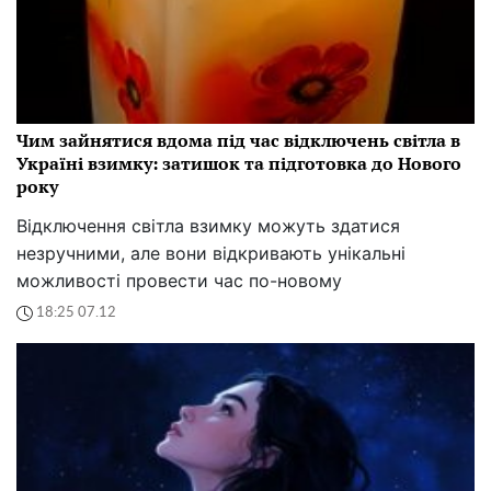
Чим зайнятися вдома під час відключень світла в
Україні взимку: затишок та підготовка до Нового
року
Відключення світла взимку можуть здатися
незручними, але вони відкривають унікальні
можливості провести час по-новому
18:25 07.12