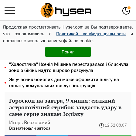
Продолжая просматривать Hyser.com.ua Вы подтверждаете,
Українська авіатранспортна асоціація звернулася до
что ознакомились с
и
Мінфіну із закликом уніфікувати оподаткування
Политикой конфиденциальности
согласны с использованием файлов cookie.
авіалізингу
Олена Тополя злив відео – це далеко не все: фронтмен
Понял
"Антитіла" Тарас Тополя став наступним
"Холостячка" Ксенія Мішина перестаралася і блиснула
зоною бікіні: надто широко розсунула
Як учасник бойових дій може оформити пільгу на
оплату комунальних послуг: інструкція
Гороскоп на завтра, 9 липня: сильний
астрологічний стрибок завдасть удару в
саме серце знакам Зодіаку
Игорь Верховский
12:52 08.07
Всі матеріали автора