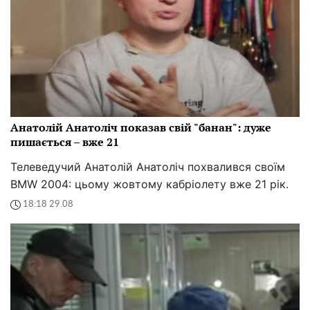
Анатолій Анатоліч показав свій "банан": дуже
пишається – вже 21
Телеведучий Анатолій Анатоліч похвалився своїм
BMW 2004: цьому жовтому кабріолету вже 21 рік.
18:18 29.08