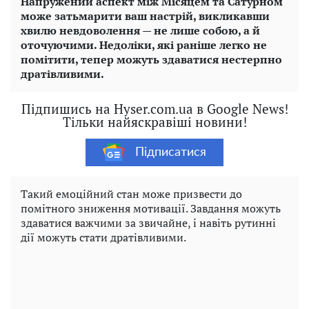
Напружений аспект між Місяцем та Сатурном
може затьмарити ваш настрій, викликавши
хвилю невдоволення — не лише собою, а й
оточуючими. Недоліки, які раніше легко не
помітити, тепер можуть здаватися нестерпно
дратівливими.
Підпишись на Hyser.com.ua в Google News!
Тільки найяскравіші новини!
Підписатися
Такий емоційний стан може призвести до
помітного зниження мотивації. Завдання можуть
здаватися важчими за звичайне, і навіть рутинні
дії можуть стати дратівливими.