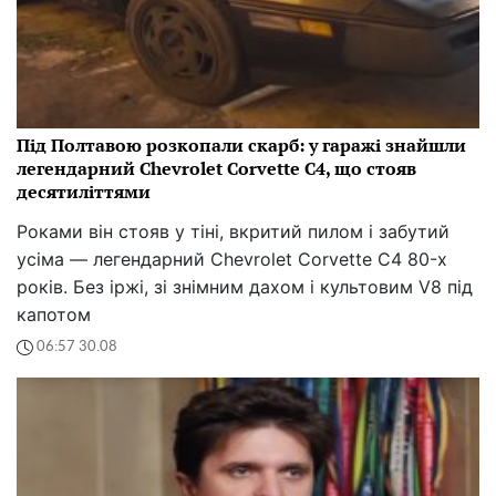
Під Полтавою розкопали скарб: у гаражі знайшли
легендарний Chevrolet Corvette C4, що стояв
десятиліттями
Роками він стояв у тіні, вкритий пилом і забутий
усіма — легендарний Chevrolet Corvette C4 80-х
років. Без іржі, зі знімним дахом і культовим V8 під
капотом
06:57 30.08