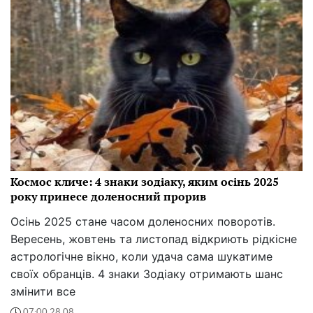
Космос кличе: 4 знаки зодіаку, яким осінь 2025
року принесе доленосний прорив
Осінь 2025 стане часом доленосних поворотів.
Вересень, жовтень та листопад відкриють рідкісне
астрологічне вікно, коли удача сама шукатиме
своїх обранців. 4 знаки Зодіаку отримають шанс
змінити все
07:00 28.08