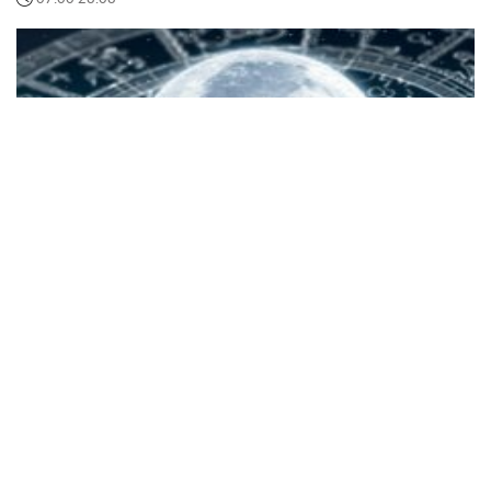
Гороскоп на сьогодні для всіх знаків Зодіаку: 28
серпня жало скорпіона спіткає кожного
Гороскоп на сьогодні попереджає знаки Зодіаку
про новий рух Місяця та початок унікальної фази,
яка допоможе у житті.