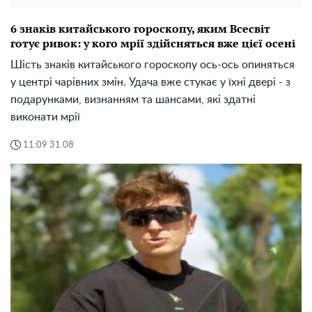
6 знаків китайського гороскопу, яким Всесвіт
готує ривок: у кого мрії здійсняться вже цієї осені
Шість знаків китайського гороскопу ось-ось опиняться
у центрі чарівних змін. Удача вже стукає у їхні двері - з
подарунками, визнанням та шансами, які здатні
виконати мрії
11:09 31.08