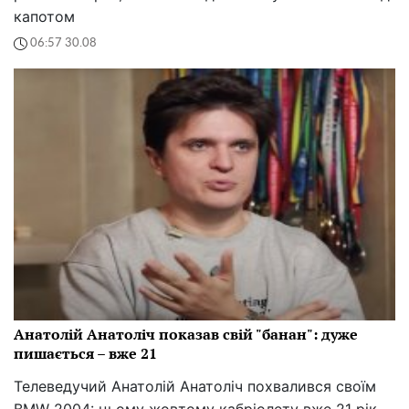
капотом
06:57 30.08
Анатолій Анатоліч показав свій "банан": дуже
пишається – вже 21
Телеведучий Анатолій Анатоліч похвалився своїм
BMW 2004: цьому жовтому кабріолету вже 21 рік.