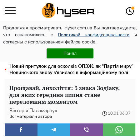
Продолжая просматривать Hyser.com.ua Вы подтверждаете,
Українська авіатранспортна асоціація звернулася до
что ознакомились с
и
Мінфіну із закликом уніфікувати оподаткування
Политикой конфиденциальности
согласны с использованием файлов cookie.
авіалізингу
На стадіоні «Спартак» у Києві відбувся товариський
Понял
матч між командами посольств США та Франції
Новий притулок для осколків ОПЗЖ: як "Партія миру"
Новинського знову з'явилася в інформаційному полі
Прощавай, лихоліття: 3 знака Зодіаку,
для яких середина липня стане
переломним моментом
Вікторія Паламарчук
10:01 06.07
Всі матеріали автора