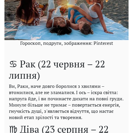
Гороскоп, подруги, зображення: Pinterest
♋ Рак (22 червня – 22
липня)
Ви, Раки, наче довго боролися з хвилями –
втомилися, але не зламалися. І ось – іскра світла:
напруга йде, і ви починаєте дихати на повні груди.
Минуле більше не тримає – повертається енергія,
гнучкість душі, з'являється відчуття, що настає
новий етап зрілості та творення.
♍ Діва (23 серпня – 22