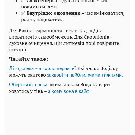
✅
Свіжі енергії
– душа наповнюється
новими силами.
✅
Внутрішнє оновлення
– час змінюватися,
рости, надихатись.
Для Раків – гармонія та легкість. Для Дів –
вирватися із самообмежень. Для Скорпіонів –
духовне очищення. Цій липневій порі довіряйте
інтуїції.
Читайте також:
Які знаки Зодіаку
Літо, спека – а горло перчить?
можуть раптово
захворіти найближчими тижнями.
яким знакам Зодіаку варто
Обережно, спека:
ховатись у тінь –
а кому вона в кайф.