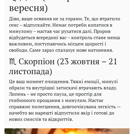
вересня)
Діви, ваше осяяння не за горами. Те, що втратило
сенс – відпускайте. Немає потреби копатися в
минулому – настав час рухатися далі. Прорив
відбудеться всередині вас – контроль стане менш
важливим, поступаючись місцем щирості і
свободи. Саме зараз спалахує нове натхнення.
♏ Скорпіон (23 жовтня – 21
листопада)
Це ваш момент очищення. Тяжкі емоції, минулі
образи та внутрішні затискачі втрачають владу.
Липень – не просто пауза, це простір для
глибинного прощання з минулим. Настає
справжнє полегшення, довгоочікувана легкість —
начебто ви нарешті відпустили якір і готові до
нових смислів та відкриттів.