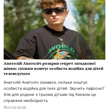
Анатолій Анатоліч розкрив секрет загадкової
жінки: скільки коштує особиста водійка для дітей
телеведучого
Анатолій Анатоліч зізнався, скільки коштує
особиста водійка для їхніх дітей. Звучить пафосно?
Але для родини з трьома дітьми під Києвом це
справжня необхідність
14:20 30.08