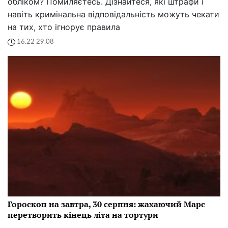
обліком? Помиляєтесь. Дізнайтеся, які штрафи і
навіть кримінальна відповідальність можуть чекати
на тих, хто ігнорує правила
16:22 29.08
Гороскоп на завтра, 30 серпня: жахаючий Марс
перетворить кінець літа на тортури