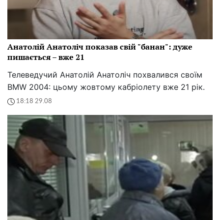
Анатолій Анатоліч показав свій "банан": дуже
пишається – вже 21
Телеведучий Анатолій Анатоліч похвалився своїм
BMW 2004: цьому жовтому кабріолету вже 21 рік.
18:18 29.08