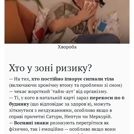
Хвороба
Хто у зоні ризику?
— На тих,
хто постійно ігнорує сигнали тіла
(включаючи хронічну втому та проблеми зі сном)
— чекає жорсткий "тайм-аут" від організму.
— Ті, у кого в натальній карті зараз
перекоси по 6
будинку
(що відповідає за здоров'я), можуть
зіткнутися з нездужаннями, особливо якщо в
справі причетні Сатурн, Нептун чи Меркурій.
—
Вогняні знаки
ризикують перегрітися як
фізично, так і емоційно — особливо якщо вони