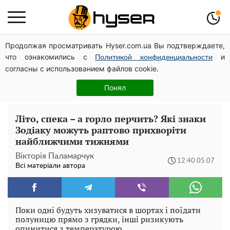
Продолжая просматривать Hyser.com.ua Вы подтверждаете,
Дрони із націнкою: Олександр Конотопський вивів
что ознакомились с
и
мільйони оборонного бюджету через фіктивну фірму в
Политикой конфиденциальности
согласны с использованием файлов cookie.
Естонії
Гола Олена Тополя у цікавих позах змусила відвисати
Понял
щелепи: злив відео – було лише початком
Літо, спека – а горло перчить? Які знаки
Зодіаку можуть раптово прихворіти
найближчими тижнями
Вікторія Паламарчук
12:40 05.07
Всі матеріали автора
Поки одні будуть хизуватися в шортах і поїдати
полуницю прямо з грядки, інші ризикують
опинитися з температурою