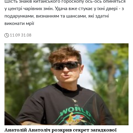
Шість знаків китайського гороскопу ось-ось опиняться
у центрі чарівних змін. Удача вже стукає у їхні двері - з
подарунками, визнанням та шансами, які здатні
виконати мрії
11:09 31.08
Анатолій Анатоліч розкрив секрет загадкової