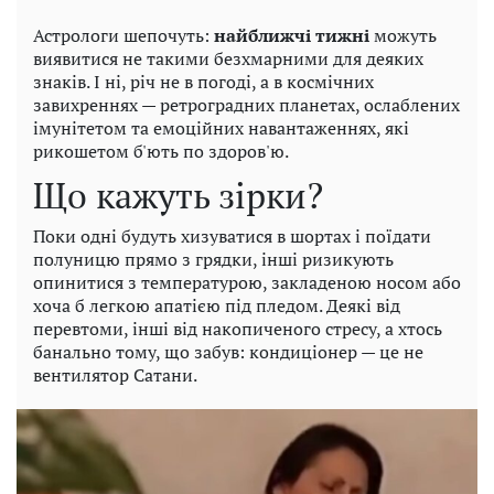
Астрологи шепочуть:
найближчі тижні
можуть
виявитися не такими безхмарними для деяких
знаків. І ні, річ не в погоді, а в космічних
завихреннях — ретроградних планетах, ослаблених
імунітетом та емоційних навантаженнях, які
рикошетом б'ють по здоров'ю.
Що кажуть зірки?
Поки одні будуть хизуватися в шортах і поїдати
полуницю прямо з грядки, інші ризикують
опинитися з температурою, закладеною носом або
хоча б легкою апатією під пледом. Деякі від
перевтоми, інші від накопиченого стресу, а хтось
банально тому, що забув: кондиціонер — це не
вентилятор Сатани.