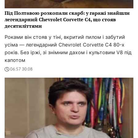
Під Полтавою розкопали скарб: у гаражі знайшли
легендарний Chevrolet Corvette C4, що стояв
десятиліттями
Роками він стояв у тіні, вкритий пилом і забутий
усіма — легендарний Chevrolet Corvette C4 80-х
років. Без іржі, зі знімним дахом і культовим V8 під
капотом
06:57 30.08