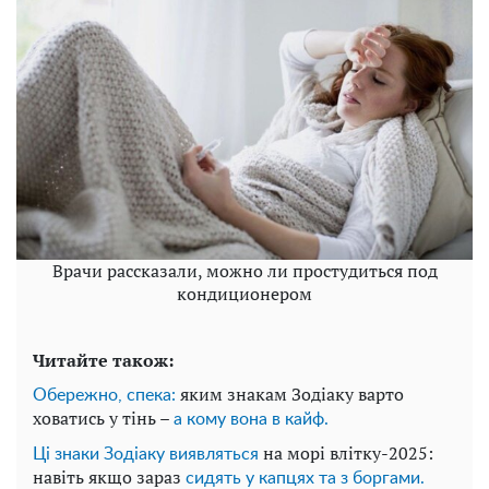
Врачи рассказали, можно ли простудиться под
кондиционером
Читайте також:
яким знакам Зодіаку варто
Обережно, спека:
ховатись у тінь –
а кому вона в кайф.
на морі влітку-2025:
Ці знаки Зодіаку виявляться
навіть якщо зараз
сидять у капцях та з боргами.