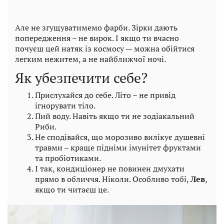
Але не згущуватимемо фарби. Зірки дають
попередження – не вирок. І якщо ти вчасно
почуєш цей натяк із космосу — можна обійтися
легким нежитем, а не найближчої ночі.
Як убезпечити себе?
Прислухайся до себе. Літо – не привід
ігнорувати тіло.
Пий воду. Навіть якщо ти не зодіакальний
Риби.
Не сподівайся, що морозиво вилікує душевні
травми – краще підніми імунітет фруктами
та пробіотиками.
І так, кондиціонер не повинен дмухати
прямо в обличчя. Ніколи. Особливо тобі,
Лев
,
якщо ти читаєш це.