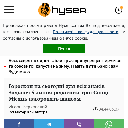
Продолжая просматривать Hyser.com.ua Вы подтверждаете,
Павло Прудніков та його дивовижна кар'єра від актора
что ознакомились с
и
у російському театрі до номінанта у керівники
Политикой конфиденциальности
согласны с использованием файлов cookie.
Федерації профспілок
Олена Тополя злив відео – це далеко не все: фронтмен
Понял
"Антитіла" Тарас Тополя став наступним
Весь секрет в одній таблетці аспірину: рецепт хрумкої
та соковитої капусти на зиму. Навіть п'яти банок вам
буде мало
Гороскоп на сьогодні для всіх знаків
Зодіаку: 5 липня рідкісний трін Сонце-
Місяць нагородять шансом
Игорь Верховский
04:44 05.07
Всі матеріали автора