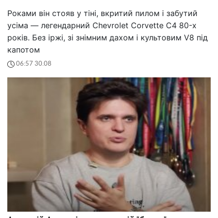
Роками він стояв у тіні, вкритий пилом і забутий
усіма — легендарний Chevrolet Corvette C4 80-х
років. Без іржі, зі знімним дахом і культовим V8 під
капотом
06:57 30.08