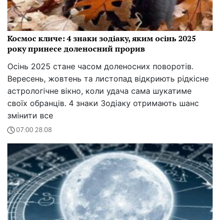
Космос кличе: 4 знаки зодіаку, яким осінь 2025
року принесе доленосний прорив
Осінь 2025 стане часом доленосних поворотів.
Вересень, жовтень та листопад відкриють рідкісне
астрологічне вікно, коли удача сама шукатиме
своїх обранців. 4 знаки Зодіаку отримають шанс
змінити все
07:00 28.08