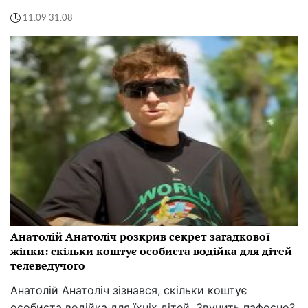
11:09 31.08
Анатолій Анатоліч розкрив секрет загадкової
жінки: скільки коштує особиста водійка для дітей
телеведучого
Анатолій Анатоліч зізнався, скільки коштує
особиста водійка для їхніх дітей. Звучить пафосно?