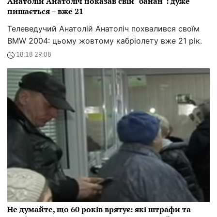
Анатолій Анатоліч показав свій "банан": дуже
пишається – вже 21
Телеведучий Анатолій Анатоліч похвалився своїм
BMW 2004: цьому жовтому кабріолету вже 21 рік.
18:18 29.08
Не думайте, що 60 років врятує: які штрафи та