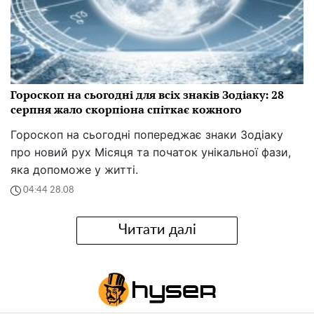
Гороскоп на сьогодні для всіх знаків Зодіаку: 28
серпня жало скорпіона спіткає кожного
Гороскоп на сьогодні попереджає знаки Зодіаку
про новий рух Місяця та початок унікальної фази,
яка допоможе у житті.
04:44 28.08
Читати далі