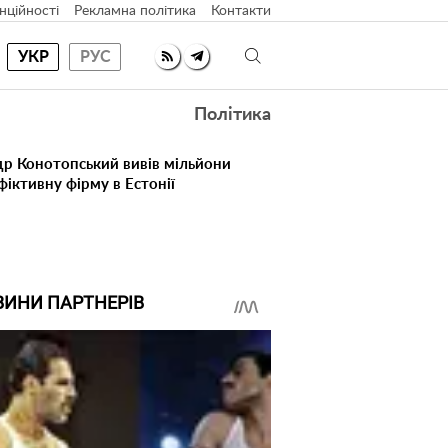
нційності
Рекламна політика
Контакти
УКР
РУС
Політика
др Конотопський вивів мільйони
іктивну фірму в Естонії
ВИНИ ПАРТНЕРІВ