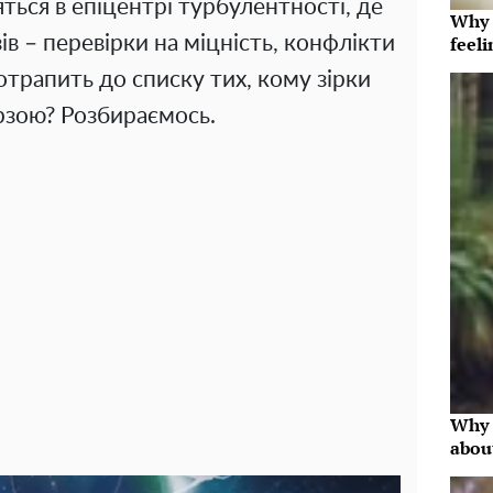
яться в епіцентрі турбулентності, де
Why t
в – перевірки на міцність, конфлікти
feeli
потрапить до списку тих, кому зірки
ерзою? Розбираємось.
Why 
abou