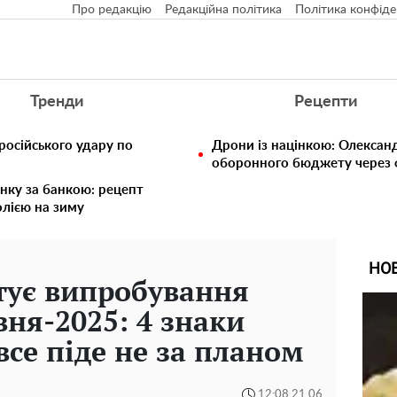
Про редакцію
Редакційна політика
Політика конфіде
Тренди
Рецепти
російського удару по
Дрони із націнкою: Олексан
оборонного бюджету через ф
нку за банкою: рецепт
олією на зиму
НО
отує випробування
вня-2025: 4 знаки
 все піде не за планом
12:08 21.06