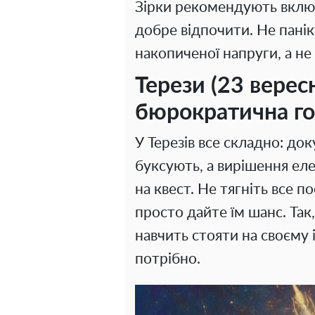
Зірки рекомендують вклю
добре відпочити. Не панік
накопиченої напруги, а не 
Терези (23 вересн
бюрократична г
У Терезів все складно: до
буксують, а вирішення е
на квест. Не тягніть все п
просто дайте їм шанс. Та
навчить стояти на своєму 
потрібно.