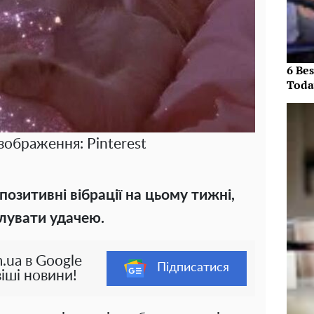
6 Be
Toda
зображення: Pinterest
озитивні вібрації на цьому тижні,
алувати удачею.
.ua в Google
Підписатися
іші новини!