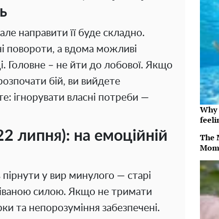
ь
 але направити її буде складно.
ні повороти, а вдома можливі
і. Головне – не йти до лобової. Якщо
розпочати бій, ви вийдете
е: ігнорувати власні потреби —
Why t
feeli
22 липня): на емоційній
The 
Mom
пірнути у вир минулого — старі
діваною силою. Якщо не тримати
рки та непорозуміння забезпечені.