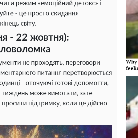
чити режим «емоційний детокс» і
уйте - це просто скидання
кінець світу.
я - 22 жовтня):
оловоломка
Why t
кументи не проходять, переговори
feeli
лементарного питання перетворюється
оодинці - оточуючі готові допомогти,
к, тиждень може вимотати, зате
і просити підтримку, коли це дійсно