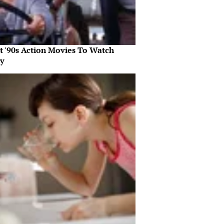
st '90s Action Movies To Watch
y