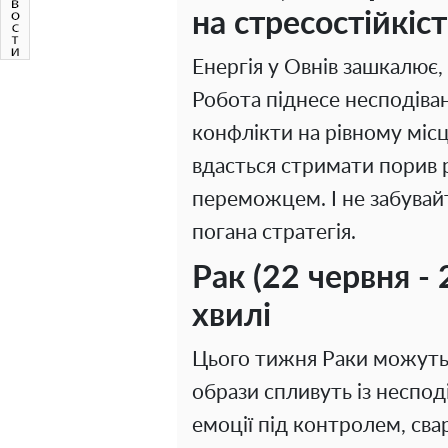
на стресостійкіст
Енергія у Овнів зашкалює,
Робота піднесе несподіва
конфлікти на рівному місц
вдасться стримати порив 
переможцем. І не забувайт
погана стратегія.
Рак (22 червня - 
хвилі
Цього тижня Раки можуть 
образи спливуть із неспо
емоції під контролем, сва