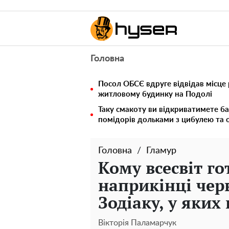
Головна
Посол ОБСЄ вдруге відвідав місце 
житловому будинку на Подолі
Таку смакоту ви відкриватимете ба
помідорів дольками з цибулею та 
Головна
Гламур
Кому всесвіт г
наприкінці чер
Зодіаку, у яких
Вікторія Паламарчук