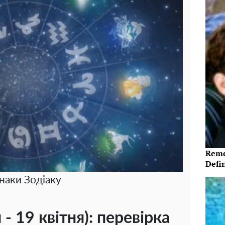
Reme
Defi
наки Зодіаку
- 19 квітня): перевірка