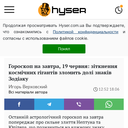
Продолжая просматривать Hyser.com.ua Вы подтверждаете,
Українська авіатранспортна асоціація звернулася до
что ознакомились с
и
Мінфіну із закликом уніфікувати оподаткування
Политикой конфиденциальности
согласны с использованием файлов cookie.
авіалізингу
Олена Тополя злив відео – це далеко не все: фронтмен
Понял
"Антитіла" Тарас Тополя став наступним
Гороскоп на завтра, 19 червня: зіткнення
космічних гігантів зломить долі знаків
Зодіаку
Игорь Верховский
12:52 18.06
Всі матеріали автора
Останній астрологічний гороскоп на завтра
попереджає про сильне злиття Нептуна та
Юпітера, що позначиться на кожному знаку