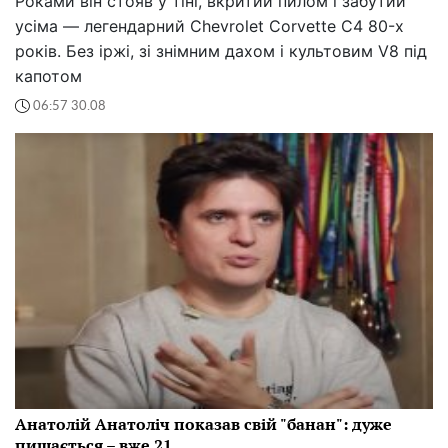
Роками він стояв у тіні, вкритий пилом і забутий
усіма — легендарний Chevrolet Corvette C4 80-х
років. Без іржі, зі знімним дахом і культовим V8 під
капотом
06:57 30.08
Анатолій Анатоліч показав свій "банан": дуже
пишається – вже 21