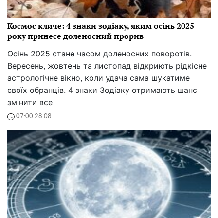
Космос кличе: 4 знаки зодіаку, яким осінь 2025
року принесе доленосний прорив
Осінь 2025 стане часом доленосних поворотів.
Вересень, жовтень та листопад відкриють рідкісне
астрологічне вікно, коли удача сама шукатиме
своїх обранців. 4 знаки Зодіаку отримають шанс
змінити все
07:00 28.08