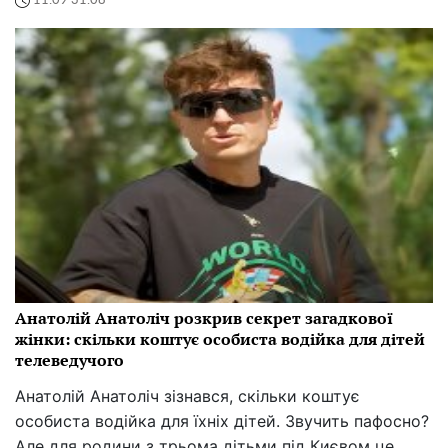
11:09 31.08
Анатолій Анатоліч розкрив секрет загадкової
жінки: скільки коштує особиста водійка для дітей
телеведучого
Анатолій Анатоліч зізнався, скільки коштує
особиста водійка для їхніх дітей. Звучить пафосно?
Але для родини з трьома дітьми під Києвом це