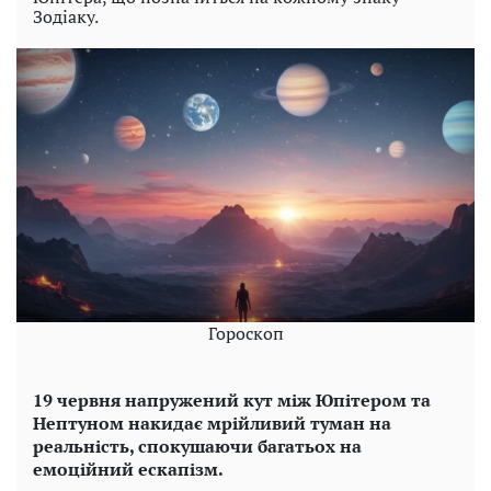
Зодіаку.
Гороскоп
19 червня напружений кут між Юпітером та
Нептуном накидає мрійливий туман на
реальність, спокушаючи багатьох на
емоційний ескапізм.