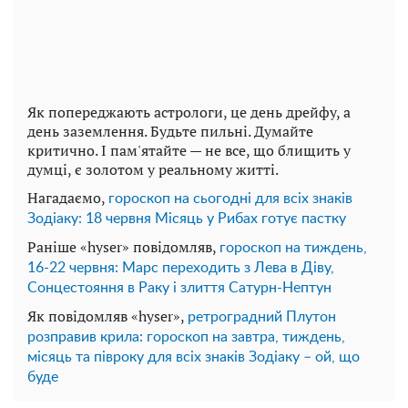
Як попереджають астрологи, це день дрейфу, а
день заземлення. Будьте пильні. Думайте
критично. І пам'ятайте — не все, що блищить у
думці, є золотом у реальному житті.
Нагадаємо,
гороскоп на сьогодні для всіх знаків
Зодіаку: 18 червня Місяць у Рибах готує пастку
Раніше «hyser» повідомляв,
гороскоп на тиждень,
16-22 червня: Марс переходить з Лева в Діву,
Сонцестояння в Раку і злиття Сатурн-Нептун
Як повідомляв «hyser»,
ретроградний Плутон
розправив крила: гороскоп на завтра, тиждень,
місяць та півроку для всіх знаків Зодіаку – ой, що
буде