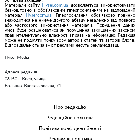
Усі права захищені.
Матеріали сайту
Hyser.com.ua
дозволяється використовувати
безкоштовно з обов'язковим гіперпосиланням на відповідний
матеріал
Hyser.com.ua
. Гіперпосилання обов'язково повинно
знаходитися не нижче другого абзацу незалежно від повного
або часткового використання матеріалів. Порушення даних
умов буде розцінюватися як порушення захищаемих законом
прав інтелектуальної власності і права на інформацію. Редакція
може не поділяти точку зору авторів статей та авторів блогів.
Відповідальність за зміст реклами несуть рекламодавці.
Hyser Media
Адреса редакції
03150 г. Киев, улица
Большая Васильковская, 71
Про редакцію
Редакційна політика
Політика конфіденційності
Рекламна політика