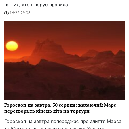
на тих, хто ігнорує правила
16:22 29.08
Гороскоп на завтра, 30 серпня: жахаючий Марс
перетворить кінець літа на тортури
Гороскоп на завтра попереджає про злиття Марса
та Юпітера, що вплине на всі знаки Зодіаку.