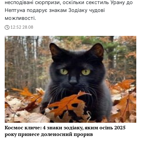
несподівані сюрпризи, оскільки секстиль Урану до
Нептуна подарує знакам Зодіаку чудові
можливості.
12:52 28.08
Космос кличе: 4 знаки зодіаку, яким осінь 2025
року принесе доленосний прорив