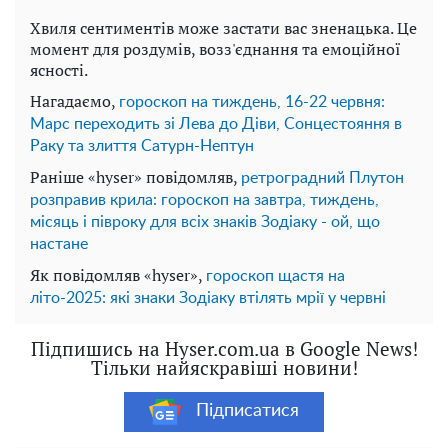
Хвиля сентиментів може застати вас зненацька. Це
момент для роздумів, возз'єднання та емоційної
ясності.
Нагадаємо,
гороскоп на тиждень, 16-22 червня:
Марс переходить зі Лева до Діви, Сонцестояння в
Раку та злиття Сатурн-Нептун
Раніше «hyser» повідомляв,
ретроградний Плутон
розправив крила: гороскоп на завтра, тиждень,
місяць і півроку для всіх знаків Зодіаку - ой, що
настане
Як повідомляв «hyser»,
гороскоп щастя на
літо-2025: які знаки Зодіаку втілять мрії у червні
Підпишись на Hyser.com.ua в Google News!
Тільки найяскравіші новини!
Підписатися