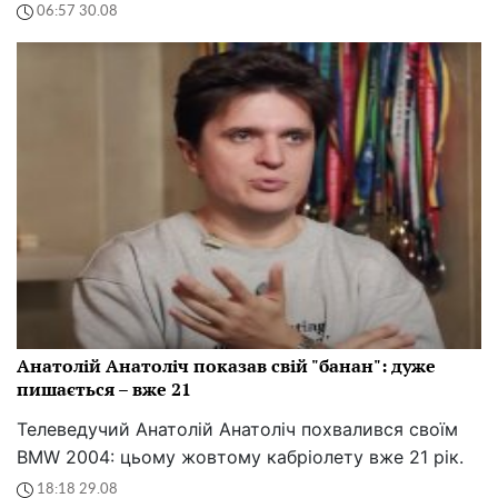
06:57 30.08
Анатолій Анатоліч показав свій "банан": дуже
пишається – вже 21
Телеведучий Анатолій Анатоліч похвалився своїм
BMW 2004: цьому жовтому кабріолету вже 21 рік.
18:18 29.08