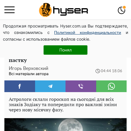
Продолжая просматривать Hyser.com.ua Вы подтверждаете,
Повністю гола Анна Трінчер блиснула "принадами":
что ознакомились с
и
таких розмірів ви ще не бачили
Политикой конфиденциальности
согласны с использованием файлов cookie.
Гороскоп на сьогодні для всіх знаків
Понял
Зодіаку: 18 червня Місяць у Рибах готує
пастку
Игорь Верховский
04:44 18.06
Всі матеріали автора
Астрологи склали гороскоп на сьогодні для всіх
знаків Зодіаку та попередили про важливі зміни
через нову місячну фазу.