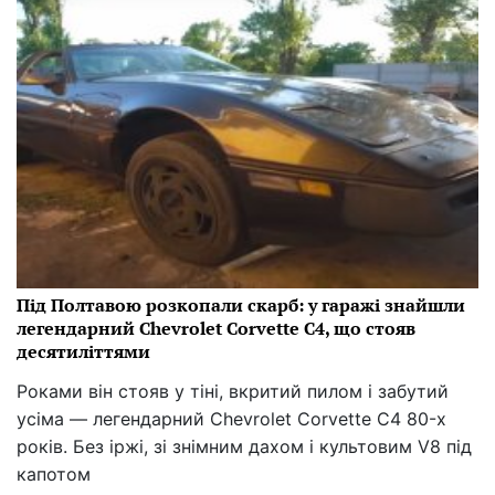
Під Полтавою розкопали скарб: у гаражі знайшли
легендарний Chevrolet Corvette C4, що стояв
десятиліттями
Роками він стояв у тіні, вкритий пилом і забутий
усіма — легендарний Chevrolet Corvette C4 80-х
років. Без іржі, зі знімним дахом і культовим V8 під
капотом