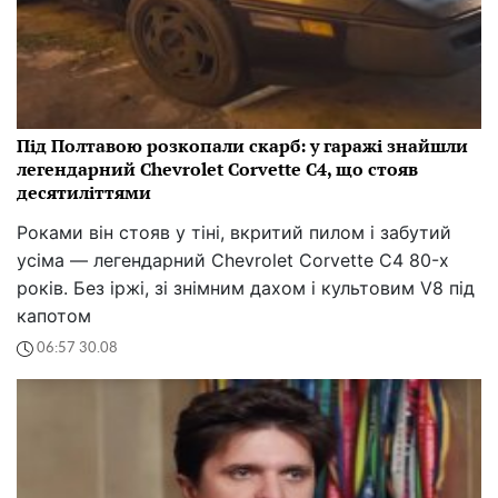
Під Полтавою розкопали скарб: у гаражі знайшли
легендарний Chevrolet Corvette C4, що стояв
десятиліттями
Роками він стояв у тіні, вкритий пилом і забутий
усіма — легендарний Chevrolet Corvette C4 80-х
років. Без іржі, зі знімним дахом і культовим V8 під
капотом
06:57 30.08