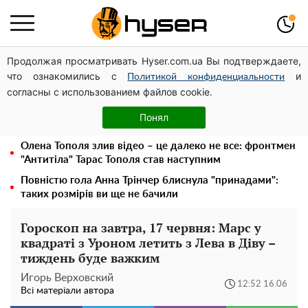
Продолжая просматривать Hyser.com.ua Вы подтверждаете,
Новий притулок для осколків ОПЗЖ: як "Партія миру"
что ознакомились с
и
Новинського знову з'явилася в інформаційному полі
Политикой конфиденциальности
согласны с использованием файлов cookie.
Павло Прудніков та його дивовижна кар'єра від актора
у російському театрі до номінанта у керівники
Понял
Федерації профспілок
Олена Тополя злив відео – це далеко не все: фронтмен
"Антитіла" Тарас Тополя став наступним
Повністю гола Анна Трінчер блиснула "принадами":
таких розмірів ви ще не бачили
Гороскоп на завтра, 17 червня: Марс у
квадраті з Уроном летить з Лева в Діву –
тиждень буде важким
Игорь Верховский
12:52 16.06
Всі матеріали автора