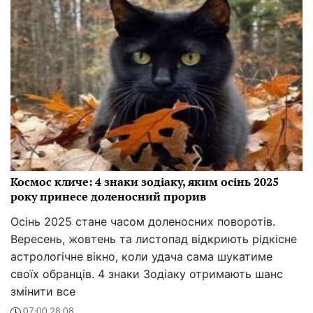
Космос кличе: 4 знаки зодіаку, яким осінь 2025
року принесе доленосний прорив
Осінь 2025 стане часом доленосних поворотів.
Вересень, жовтень та листопад відкриють рідкісне
астрологічне вікно, коли удача сама шукатиме
своїх обранців. 4 знаки Зодіаку отримають шанс
змінити все
07:00 28.08