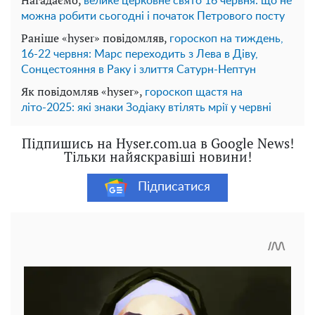
велике церковне свято 16 червня: що не
можна робити сьогодні і початок Петрового посту
Раніше «hyser» повідомляв,
гороскоп на тиждень,
16-22 червня: Марс переходить з Лева в Діву,
Сонцестояння в Раку і злиття Сатурн-Нептун
Як повідомляв «hyser»,
гороскоп щастя на
літо-2025: які знаки Зодіаку втілять мрії у червні
Підпишись на Hyser.com.ua в Google News!
Тільки найяскравіші новини!
Підписатися