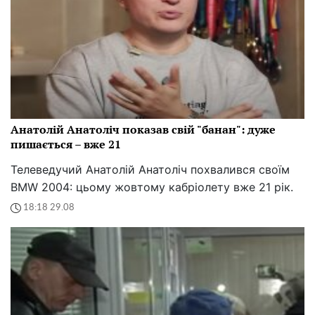
Анатолій Анатоліч показав свій "банан": дуже
пишається – вже 21
Телеведучий Анатолій Анатоліч похвалився своїм
BMW 2004: цьому жовтому кабріолету вже 21 рік.
18:18 29.08