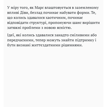
У міру того, як Марс влаштовується в заземленому
впливі Діви, безлад починає набувати форми. Те,
що колись здавалося хаотичним, починає
відповідати структурі, пропонуючи шанс вирішити
затяжні проблеми з новою ясністю.
Ідеї, які колись здавалися занадто сміливими або
передчасними, тепер можуть знайти підтримку і
бути визнані життєздатними рішеннями.