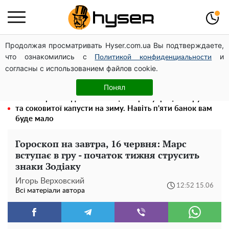
Продолжая просматривать Hyser.com.ua Вы подтверждаете,
Чи може Поштова площа стати головною точкою
что ознакомились с
и
входу до історичного Києва
Политикой конфиденциальности
согласны с использованием файлов cookie.
Олена Тополя злив відео – це далеко не все: фронтмен
"Антитіла" Тарас Тополя став наступним
Понял
Весь секрет в одній таблетці аспірину: рецепт хрумкої
та соковитої капусти на зиму. Навіть п'яти банок вам
буде мало
Гороскоп на завтра, 16 червня: Марс
вступає в гру - початок тижня струсить
знаки Зодіаку
Игорь Верховский
12:52 15.06
Всі матеріали автора