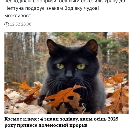
несподівані сюрпризи, оскільки секстиль Урану до
Нептуна подарує знакам Зодіаку чудові
можливості.
12:52 28.08
Космос кличе: 4 знаки зодіаку, яким осінь 2025
року принесе доленосний прорив