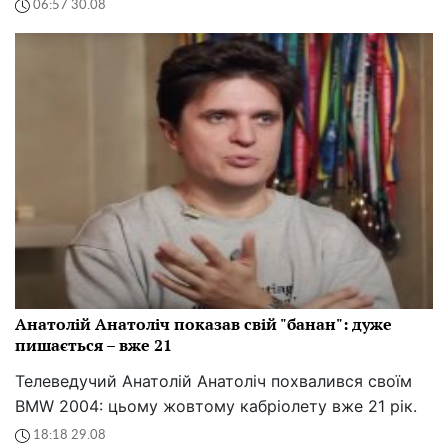
06:57 30.08
Анатолій Анатоліч показав свій "банан": дуже
пишається – вже 21
Телеведучий Анатолій Анатоліч похвалився своїм
BMW 2004: цьому жовтому кабріолету вже 21 рік.
18:18 29.08