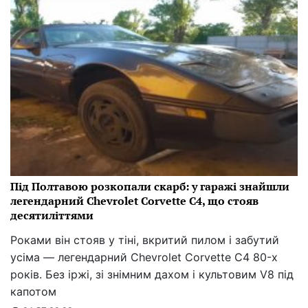
Під Полтавою розкопали скарб: у гаражі знайшли
легендарний Chevrolet Corvette C4, що стояв
десятиліттями
Роками він стояв у тіні, вкритий пилом і забутий
усіма — легендарний Chevrolet Corvette C4 80-х
років. Без іржі, зі знімним дахом і культовим V8 під
капотом