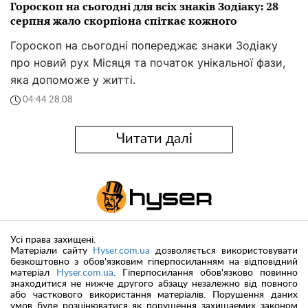
Гороскоп на сьогодні для всіх знаків Зодіаку: 28
серпня жало скорпіона спіткає кожного
Гороскоп на сьогодні попереджає знаки Зодіаку
про новий рух Місяця та початок унікальної фази,
яка допоможе у житті.
04:44 28.08
Читати далі
Усі права захищені.
Матеріали сайту
Hyser.com.ua
дозволяється використовувати
безкоштовно з обов'язковим гіперпосиланням на відповідний
матеріал
Hyser.com.ua
. Гіперпосилання обов'язково повинно
знаходитися не нижче другого абзацу незалежно від повного
або часткового використання матеріалів. Порушення даних
умов буде розцінюватися як порушення захищаемих законом