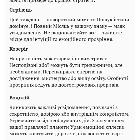
ясність приведе до кращої стратегії.
Стрілець
Цей тиждень — поворотний момент. Пошук істини
домінує, і Повний Місяць у вашому знаку — маяк
усвідомлення. Не раціоналізуйте все — залиште
місце для інтуїції та емоційного прозріння.
Козеріг
Напруженість між старим і новим триває.
Несподівані збої можуть бути тривожними, але
необхідними. Перенаправте енергію на
дослідження, мистецтво або вищу освіту. Особисті
прозріння ведуть до довгострокових проривів.
Водолій
Виникають важливі усвідомлення, пов'язані з
секретністю, довірою або внутрішнім конфліктом.
Утримайтеся від необдуманих дій. З залученням
вашої правлячої планети Уран емоційні сплески
можуть коштувати дорожче, ніж вони того варті.