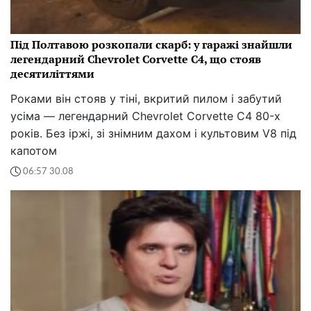
Під Полтавою розкопали скарб: у гаражі знайшли
легендарний Chevrolet Corvette C4, що стояв
десятиліттями
Роками він стояв у тіні, вкритий пилом і забутий
усіма — легендарний Chevrolet Corvette C4 80-х
років. Без іржі, зі знімним дахом і культовим V8 під
капотом
06:57 30.08