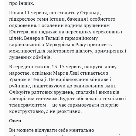
про інших.
Повня 11 червня, що сходить у Стрільці,
підкреслює теми істини, бачення і особистого
одкровення. Посилений водним зрушенням
Юпітера, він надихає на переоцінку переконань і
цілей. Венера в Тельці в гармонійному
вирівнюванні з Меркурієм в Раку приносить
можливості для змістовного діалогу, примирення і
душевних обмінів.
В середині тижня, 13-15 червня, напруга знову
наростає, оскільки Марс в Леві стикається з
Ураном в Тельці. Це вирівнювання мінливе і
руйнівне, підштовхуючи до радикальних змін.
Очікуйте раптових зрушень, спалахів і викликів
застарілим системам. Будьте обережні з технікою і
темпераментом — це час спрямовувати енергію
конструктивно, а не реактивно.
Овен
Ви можете відчувати себе ментально