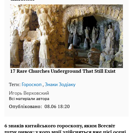
Теги:
,
Гороскоп
Знаки Зодіаку
Игорь Верховский
Всі матеріали автора
Опубліковано:
08.06 18:20
6 знаків китайського гороскопу, яким Всесвіт
готує ривок: у кого мрії здійсняться вже цієї осені