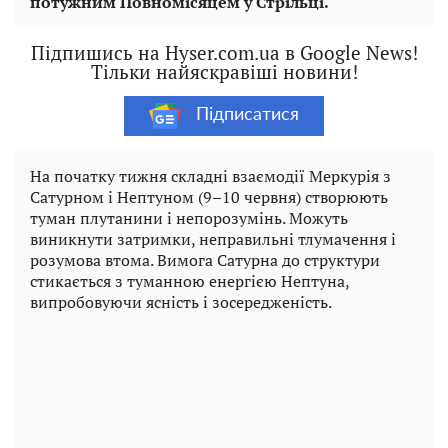
потужним Повномісяцем у Стрільці.
Підпишись на Hyser.com.ua в Google News!
Тільки найяскравіші новини!
Підписатися
На початку тижня складні взаємодії Меркурія з
Сатурном і Нептуном (9–10 червня) створюють
туман плутанини і непорозумінь. Можуть
виникнути затримки, неправильні тлумачення і
розумова втома. Вимога Сатурна до структури
стикається з туманною енергією Нептуна,
випробовуючи ясність і зосередженість.