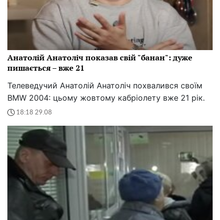
Анатолій Анатоліч показав свій "банан": дуже
пишається – вже 21
Телеведучий Анатолій Анатоліч похвалився своїм
BMW 2004: цьому жовтому кабріолету вже 21 рік.
18:18 29.08