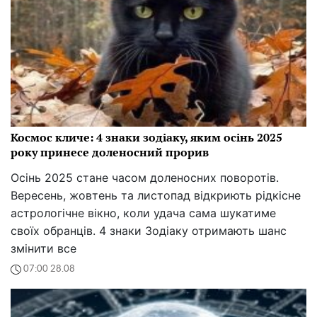
Космос кличе: 4 знаки зодіаку, яким осінь 2025
року принесе доленосний прорив
Осінь 2025 стане часом доленосних поворотів.
Вересень, жовтень та листопад відкриють рідкісне
астрологічне вікно, коли удача сама шукатиме
своїх обранців. 4 знаки Зодіаку отримають шанс
змінити все
07:00 28.08