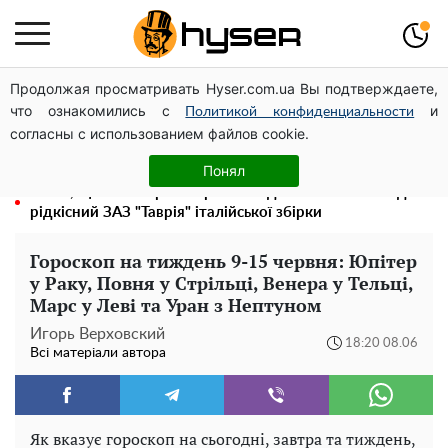
Продолжая просматривать Hyser.com.ua Вы подтверждаете,
Олена Тополя злив відео – це далеко не все: фронтмен
что ознакомились с
и
"Антитіла" Тарас Тополя став наступним
Политикой конфиденциальности
согласны с использованием файлов cookie.
Повністю гола Анна Трінчер блиснула "принадами":
таких розмірів ви ще не бачили
Понял
Жаль, що таке зараз не роблять для села: як виглядав
рідкісний ЗАЗ "Таврія" італійської збірки
Гороскоп на тиждень 9-15 червня: Юпітер
у Раку, Повня у Стрільці, Венера у Тельці,
Марс у Леві та Уран з Нептуном
Игорь Верховский
18:20 08.06
Всі матеріали автора
Як вказує гороскоп на сьогодні, завтра та тиждень,