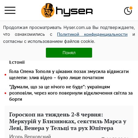
Продолжая просматривать Hyser.com.ua Вы подтверждаете,
Стрілянина на заправці заради розваги: син одіозного
что ознакомились с
и
ексрегіонала випорхнув з СІЗО за смішні гроші вже
Политикой конфиденциальности
согласны с использованием файлов cookie.
наступного дня
Дрони із націнкою: Олександр Конотопський вивів
Понял
мільйони оборонного бюджету через фіктивну фірму в
Естонії
Гола Олена Тополя у цікавих позах змусила відвисати
щелепи: злив відео – було лише початком
"Думали, що за це нічого не буде": українцям
розповіли, через кого повернули відключення світла за
борги
Гороскоп на тиждень 2-8 червня:
Меркурій у Близнюках, секстиль Марса у
Леві, Венера у Тельці та рух Юпітера
Игорь Верховский