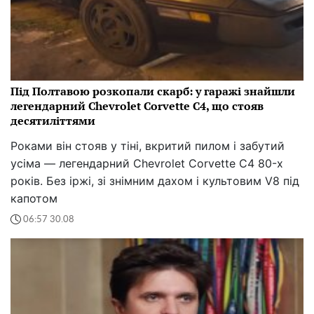
Під Полтавою розкопали скарб: у гаражі знайшли
легендарний Chevrolet Corvette C4, що стояв
десятиліттями
Роками він стояв у тіні, вкритий пилом і забутий
усіма — легендарний Chevrolet Corvette C4 80-х
років. Без іржі, зі знімним дахом і культовим V8 під
капотом
06:57 30.08