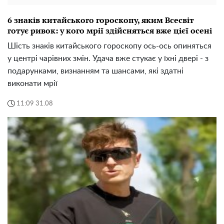
6 знаків китайського гороскопу, яким Всесвіт
готує ривок: у кого мрії здійсняться вже цієї осені
Шість знаків китайського гороскопу ось-ось опиняться
у центрі чарівних змін. Удача вже стукає у їхні двері - з
подарунками, визнанням та шансами, які здатні
виконати мрії
11:09 31.08