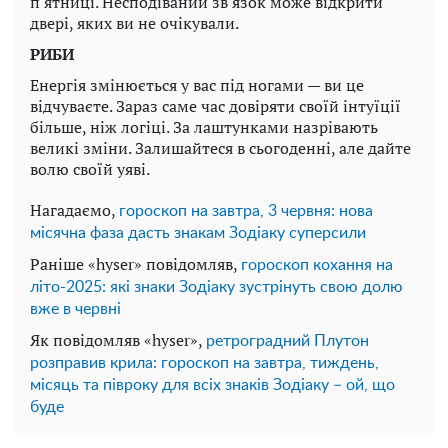
п'ятниці. Несподіваний зв'язок може відкрити
двері, яких ви не очікували.
РИБИ
Енергія змінюється у вас під ногами — ви це
відчуваєте. Зараз саме час довіряти своїй інтуїції
більше, ніж логіці. За лаштунками назрівають
великі зміни. Залишайтеся в сьогоденні, але дайте
волю своїй уяві.
Нагадаємо,
гороскоп на завтра, 3 червня: нова
місячна фаза дасть знакам Зодіаку суперсили
Раніше «hyser» повідомляв,
гороскоп кохання на
літо-2025: які знаки Зодіаку зустрінуть свою долю
вже в червні
Як повідомляв «hyser»,
ретроградний Плутон
розправив крила: гороскоп на завтра, тиждень,
місяць та півроку для всіх знаків Зодіаку – ой, що
буде