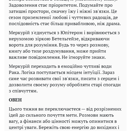
Задоволення стає пріоритетом. Подумайте про
затишні простори, смачну їжу і ніжні зв'язки. Це
сезон приземленої любові і чуттєвих радощів, де
послідовність стає більш привабливою, ніж драма.
Меркурій з'єднується з Юпітером і вирівнюється з
нерухомою зіркою Бетельгейзе, відкриваючи
ворота для розуміння. Будь то через розмову,
книгу або тихе роздумування, може прийти
важливе повідомлення. Не ігноруйте знаки.
Меркурій переходить в емоційно чутливі води
Рака. Логіка поступається місцем інтуїції. Зараз
саме час розвивати свої зв'язки, писати з серцем і
дозволити своєму розуму обробляти старі спогади
з співчуттям.
ОВЕН
Цього тижня ви переключаєтеся — від розрізнених
ідей до сильного почуття мети. Розмови мають
вагу, а фінанси або цінності можуть опинитися в
центрі уваги. Бережіть свою енергію до вихідних і