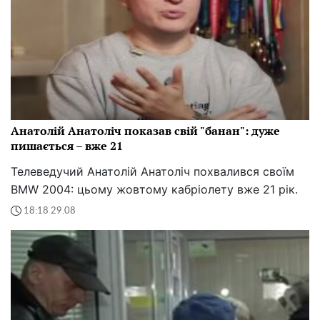
Анатолій Анатоліч показав свій "банан": дуже
пишається – вже 21
Телеведучий Анатолій Анатоліч похвалився своїм
BMW 2004: цьому жовтому кабріолету вже 21 рік.
18:18 29.08