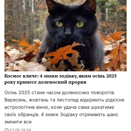
Космос кличе: 4 знаки зодіаку, яким осінь 2025
року принесе доленосний прорив
Осінь 2025 стане часом доленосних поворотів.
Вересень, жовтень та листопад відкриють рідкісне
астрологічне вікно, коли удача сама шукатиме
своїх обранців. 4 знаки Зодіаку отримають шанс
змінити все
07:00 28.08