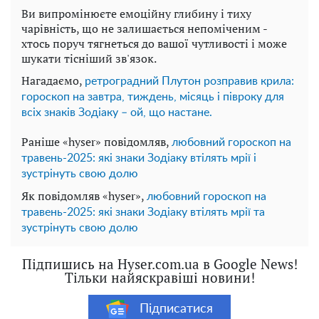
Ви випромінюєте емоційну глибину і тиху
чарівність, що не залишається непоміченим -
хтось поруч тягнеться до вашої чутливості і може
шукати тісніший зв'язок.
Нагадаємо,
ретроградний Плутон розправив крила:
гороскоп на завтра, тиждень, місяць і півроку для
всіх знаків Зодіаку – ой, що настане.
Раніше «hyser» повідомляв,
любовний гороскоп на
травень-2025: які знаки Зодіаку втілять мрії і
зустрінуть свою долю
Як повідомляв «hyser»,
любовний гороскоп на
травень-2025: які знаки Зодіаку втілять мрії та
зустрінуть свою долю
Підпишись на Hyser.com.ua в Google News!
Тільки найяскравіші новини!
Підписатися