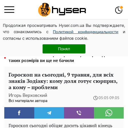
Продолжая просматривать Hyser.com.ua Вы подтверждаете,
Гола Олена Тополя у цікавих позах змусила відвисати
что ознакомились с
и
щелепи: злив відео – було лише початком
Политикой конфиденциальности
согласны с использованием файлов cookie.
Олена Тополя злив відео – це далеко не все: фронтмен
"Антитіла" Тарас Тополя став наступним
Понял
Повністю гола Анна Трінчер блиснула "принадами":
таких розмірів ви ще не бачили
Гороскоп на сьогодні, 9 травня, для всіх
знаків Зодіаку: кому доля готує сюрприз,
а кому – проблеми
Игорь Верховский
05:05 09.05
Всі матеріали автора
Гороскоп сьогодні обіцяє досить цікавий кінець