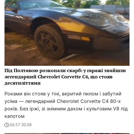
Під Полтавою розкопали скарб: у гаражі знайшли
легендарний Chevrolet Corvette C4, що стояв
десятиліттями
Роками він стояв у тіні, вкритий пилом і забутий
усіма — легендарний Chevrolet Corvette C4 80-х
років. Без іржі, зі знімним дахом і культовим V8 під
капотом
06:57 30.08