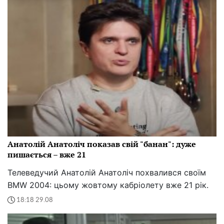
Анатолій Анатоліч показав свій "банан": дуже
пишається – вже 21
Телеведучий Анатолій Анатоліч похвалився своїм
BMW 2004: цьому жовтому кабріолету вже 21 рік.
18:18 29.08