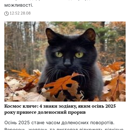
можливості.
12:52 28.08
Космос кличе: 4 знаки зодіаку, яким осінь 2025
року принесе доленосний прорив
Осінь 2025 стане часом доленосних поворотів.
Вересень, жовтень та листопад відкриють рідкісне