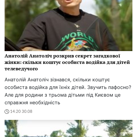
Анатолій Анатоліч розкрив секрет загадкової
жінки: скільки коштує особиста водійка для дітей
телеведучого
Анатолій Анатоліч зізнався, скільки коштує
особиста водійка для їхніх дітей. Звучить пафосно?
Але для родини з трьома дітьми під Києвом це
справжня необхідність
14:20 30.08