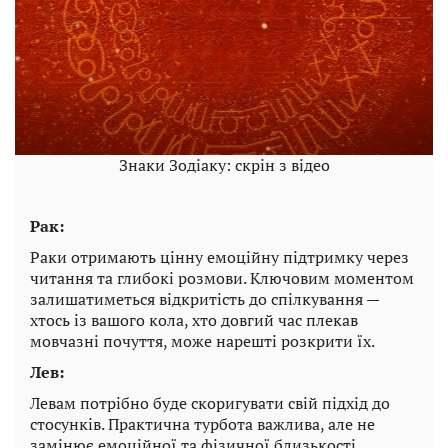
Знаки Зодіаку: скрін з відео
Рак:
Раки отримають цінну емоційну підтримку через
читання та глибокі розмови. Ключовим моментом
залишатиметься відкритість до спілкування —
хтось із вашого кола, хто довгий час плекав
мовчазні почуття, може нарешті розкрити їх.
Лев:
Левам потрібно буде скоригувати свій підхід до
стосунків. Практична турбота важлива, але не
замінює емоційної та фізичної близькості.