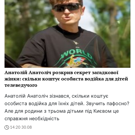
Анатолій Анатоліч розкрив секрет загадкової
жінки: скільки коштує особиста водійка для дітей
телеведучого
Анатолій Анатоліч зізнався, скільки коштує
особиста водійка для їхніх дітей. Звучить пафосно?
Але для родини з трьома дітьми під Києвом це
справжня необхідність
14:20 30.08