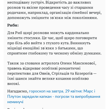
несподівану зустріч. Відкритість до важливих
розмов та якісне проведення часу зі старшими
родичами, наприклад, організація сімейної вечері,
допоможуть зміцнити зв'язки між поколіннями.
Риби:
Для Риб щирі розмови можуть кардинально
змінити стосунки. Це час, щоб щиро поговорити
про біль або вийти з глухого кута. Виникнуть
міцніші емоційні зв'язки з батьками, що
сприятиме глибокому та чесному обміну думками.
Також за словами астролога Олени Максимової,
травень відкриває особливі романтичні
перспективи для Овнів, Стрільців та Козерогів —
їхні шанси знайти велике кохання особливо
високі.
Нагадаємо,
гороскоп на завтра, 29 квітня: Марс і
Плутон зарядили капкан - погрози та випробування
неминучі