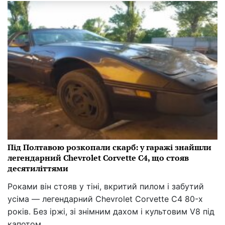
Під Полтавою розкопали скарб: у гаражі знайшли
легендарний Chevrolet Corvette C4, що стояв
десятиліттями
Роками він стояв у тіні, вкритий пилом і забутий
усіма — легендарний Chevrolet Corvette C4 80-х
років. Без іржі, зі знімним дахом і культовим V8 під
капотом