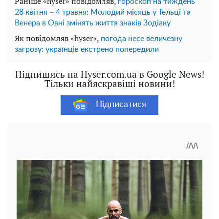
Раніше «hyser» повідомляв,
гороскоп на тиждень
28 квітня – 4 травня: Молодий місяць у Тельці та
Венера в Овні змінять життя знаків Зодіаку
Як повідомляв «hyser»,
погода несе величезну
загрозу: українців екстрено попередили
Підпишись на Hyser.com.ua в Google News!
Тільки найяскравіші новини!
Підписатися