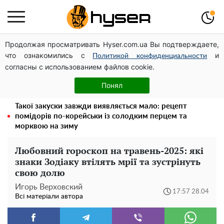
Продолжая просматривать Hyser.com.ua Вы подтверждаете,
Українська авіатранспортна асоціація звернулася до
что ознакомились с
и
Мінфіну із закликом уніфікувати оподаткування
Политикой конфиденциальности
согласны с использованием файлов cookie.
авіалізингу
Банку захочеться відкрити вже завтра: рецепт швидкої
Понял
квашеної капусти у найсмачнішому маринаді
Такої закуски завжди виявляється мало: рецепт
помідорів по-корейськи із солодким перцем та
морквою на зиму
Любовний гороскоп на травень-2025: які
знаки Зодіаку втілять мрії та зустрінуть
свою долю
Игорь Верховский
17:57 28.04
Всі матеріали автора