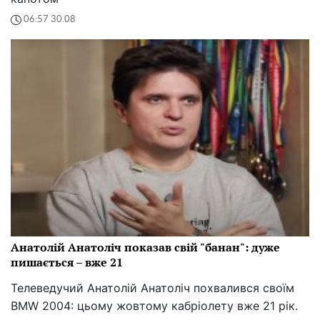
06:57 30.08
Анатолій Анатоліч показав свій "банан": дуже
пишається – вже 21
Телеведучий Анатолій Анатоліч похвалився своїм
BMW 2004: цьому жовтому кабріолету вже 21 рік.