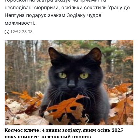
несподівані сюрпризи, оскільки секстиль Урану до
Нептуна подарує знакам Зодіаку чудові
можливості.
12:52 28.08
Космос кличе: 4 знаки зодіаку, яким осінь 2025
року принесе доленосний прорив