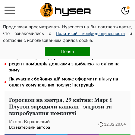
Продолжая просматривать Hyser.com.ua Вы подтверждаете,
Посол ОБСЄ вдруге відвідав місце російського удару
что ознакомились с
и
по житловому будинку на Подолі
Политикой конфиденциальности
согласны с использованием файлов cookie.
Олена Тополя злив відео – це далеко не все: фронтмен
"Антитіла" Тарас Тополя став наступним
Понял
Таку смакоту ви відкриватимете банку за банкою:
рецепт помідорів дольками з цибулею та олією на
зиму
Як учасник бойових дій може оформити пільгу на
оплату комунальних послуг: інструкція
Гороскоп на завтра, 29 квітня: Марс і
Плутон зарядили капкан - загрози та
випробування неминучі
Игорь Верховский
12:32 28.04
Всі матеріали автора