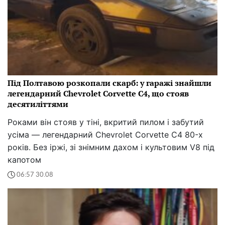
Під Полтавою розкопали скарб: у гаражі знайшли
легендарний Chevrolet Corvette C4, що стояв
десятиліттями
Роками він стояв у тіні, вкритий пилом і забутий
усіма — легендарний Chevrolet Corvette C4 80-х
років. Без іржі, зі знімним дахом і культовим V8 під
капотом
06:57 30.08