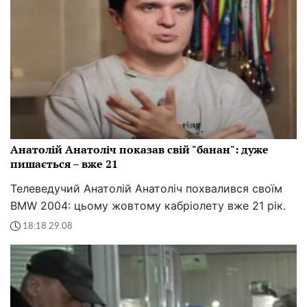
Анатолій Анатоліч показав свій "банан": дуже
пишається – вже 21
Телеведучий Анатолій Анатоліч похвалився своїм
BMW 2004: цьому жовтому кабріолету вже 21 рік.
18:18 29.08