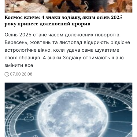
Космос кличе: 4 знаки зодіаку, яким осінь 2025
року принесе доленосний прорив
Осінь 2025 стане часом доленосних поворотів.
Вересень, жовтень та листопад відкриють рідкісне
астрологічне вікно, коли удача сама шукатиме
своїх обранців. 4 знаки Зодіаку отримають шанс
змінити все
07:00 28.08