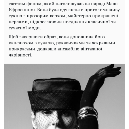
світлим фоном, який наголошував на наряді Маші
Єфросініної. Вона була одягнена в приголомшливу
сукню з прозорим верхом, майстерно прикрашені
перлами, підкреслюючи поєднання класичної та
сучасної моди.
Щоб завершити образ, вона доповнила його
капелюхом з вуаллю, рукавичками та яскравими
прикрасами, додавши ансамблю вінтажної
чарівності.