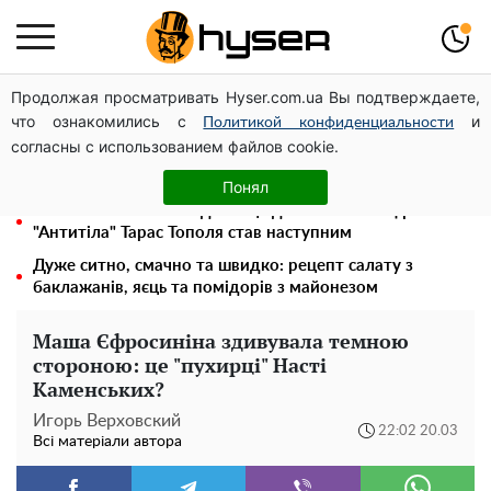
Продолжая просматривать Hyser.com.ua Вы подтверждаете,
Місяць без світла, лютий холод та комунальні платежі
что ознакомились с
и
на тисячі гривень: народ "ламають" у відключення
Политикой конфиденциальности
согласны с использованием файлов cookie.
Гола Олена Тополя у цікавих позах змусила відвисати
щелепи: злив відео – було лише початком
Понял
Олена Тополя злив відео – це далеко не все: фронтмен
"Антитіла" Тарас Тополя став наступним
Дуже ситно, смачно та швидко: рецепт салату з
баклажанів, яєць та помідорів з майонезом
Маша Єфросиніна здивувала темною
стороною: це "пухирці" Насті
Каменських?
Игорь Верховский
22:02 20.03
Всі матеріали автора