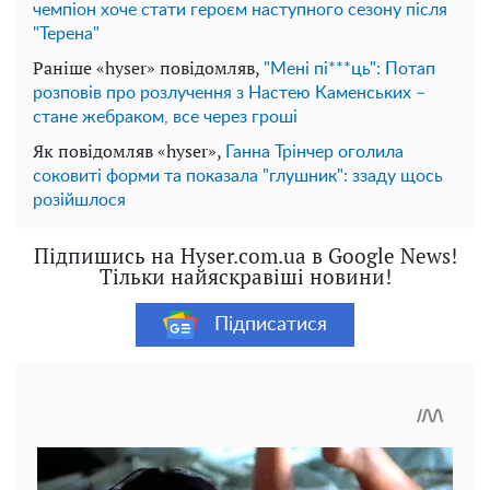
чемпіон хоче стати героєм наступного сезону після
"Терена"
Раніше «hyser» повідомляв,
"Мені пі***ць": Потап
розповів про розлучення з Настею Каменських –
стане жебраком, все через гроші
Як повідомляв «hyser»,
Ганна Трінчер оголила
соковиті форми та показала "глушник": ззаду щось
розійшлося
Підпишись на Hyser.com.ua в Google News!
Тільки найяскравіші новини!
Підписатися