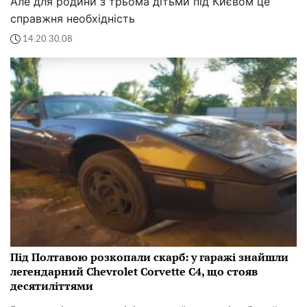
Але для родини з трьома дітьми під Києвом це
справжня необхідність
14:20 30.08
Під Полтавою розкопали скарб: у гаражі знайшли
легендарний Chevrolet Corvette C4, що стояв
десятиліттями