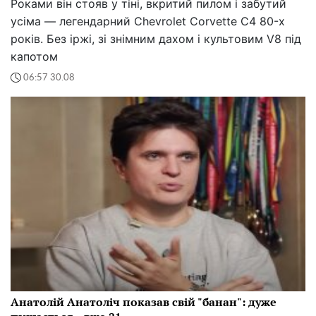
Роками він стояв у тіні, вкритий пилом і забутий
усіма — легендарний Chevrolet Corvette C4 80-х
років. Без іржі, зі знімним дахом і культовим V8 під
капотом
06:57 30.08
Анатолій Анатоліч показав свій "банан": дуже