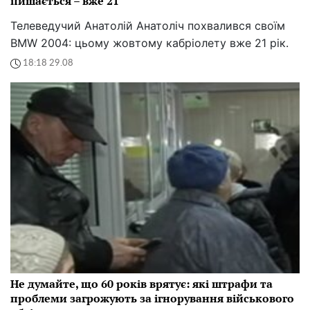
пишається – вже 21
Телеведучий Анатолій Анатоліч похвалився своїм
BMW 2004: цьому жовтому кабріолету вже 21 рік.
18:18 29.08
Не думайте, що 60 років врятує: які штрафи та
проблеми загрожують за ігнорування військового