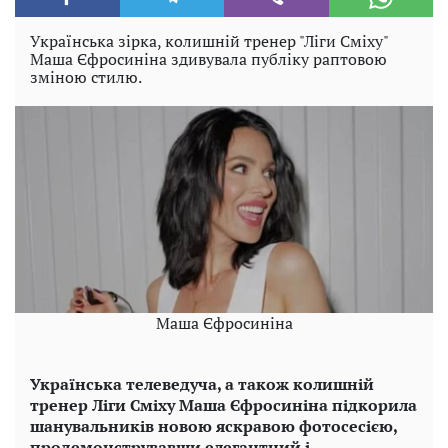
Українська зірка, колишній тренер "Ліги Сміху"
Маша Єфросиніна здивувала публіку раптовою
зміною стилю.
Маша Єфросиніна
Українська телеведуча, а також колишній
тренер Ліги Сміху Маша Єфросиніна підкорила
шанувальників новою яскравою фотосесією,
продемонструвавши елегантний і