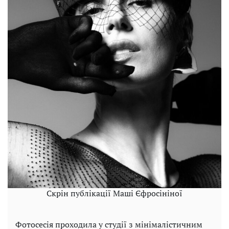
Скрін публікації Маші Єфросініної
Фотосесія проходила у студії з мінімалістичним