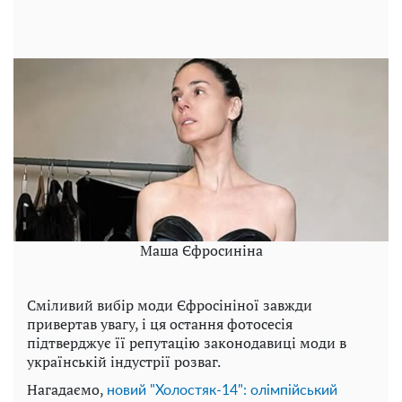
Маша Єфросиніна
Сміливий вибір моди Єфросініної завжди
привертав увагу, і ця остання фотосесія
підтверджує її репутацію законодавиці моди в
українській індустрії розваг.
Нагадаємо,
новий "Холостяк-14": олімпійський