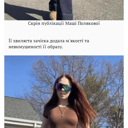
Скрін публікації Маші Полякової
Її хвиляста зачіска додала м'якості та
невимушеності її образу.