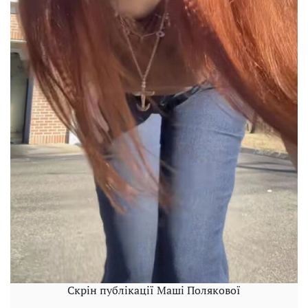
Скрін публікації Маші Полякової