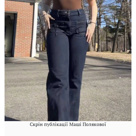
Скрін публікації Маші Полякової