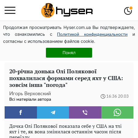
Продолжая просматривать Hyser.com.ua Вы подтверждаете,
Дрони із націнкою: Олександр Конотопський вивів
что ознакомились с
и
мільйони оборонного бюджету через фіктивну фірму в
Политикой конфиденциальности
согласны с использованием файлов cookie.
Естонії
Олена Тополя злив відео – це далеко не все: фронтмен
Понял
"Антитіла" Тарас Тополя став наступним
20-річна донька Олі Полякової
похвалилася формами серед яхт у США:
зовсім інша "погода"
Игорь Верховский
16:36 20.03
Всі матеріали автора
Дочка Олі Полякової показала себе у США на тлі
яхт і те, як вона змінилася останнім часом після
переїзду.