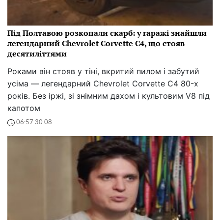
Під Полтавою розкопали скарб: у гаражі знайшли
легендарний Chevrolet Corvette C4, що стояв
десятиліттями
Роками він стояв у тіні, вкритий пилом і забутий
усіма — легендарний Chevrolet Corvette C4 80-х
років. Без іржі, зі знімним дахом і культовим V8 під
капотом
06:57 30.08