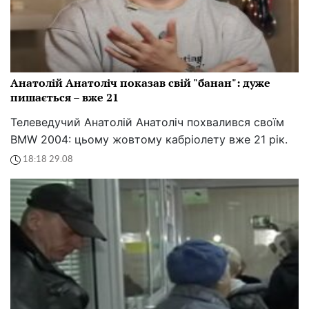
Анатолій Анатоліч показав свій "банан": дуже
пишається – вже 21
Телеведучий Анатолій Анатоліч похвалився своїм
BMW 2004: цьому жовтому кабріолету вже 21 рік.
18:18 29.08