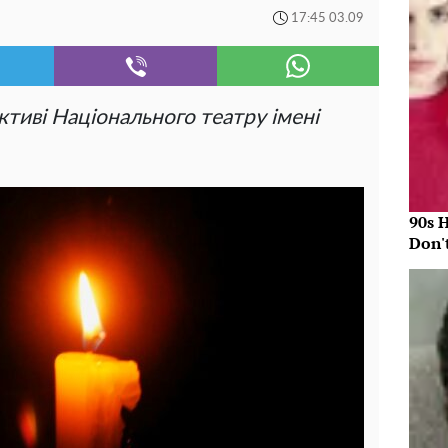
17:45 03.09
ктиві Національного театру імені
90s 
Don'