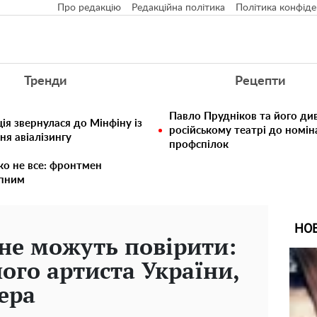
Про редакцію
Редакційна політика
Політика конфіде
Тренди
Рецепти
Павло Прудніков та його див
ія звернулася до Мінфіну із
російському театрі до номін
ня авіалізингу
профспілок
ко не все: фронтмен
упним
НО
не можуть повірити:
ого артиста України,
ера