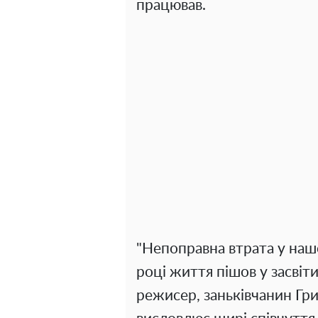
працював.
"Непоправна втрата у наш
році життя пішов у засвіт
режисер, заньківчанин Гр