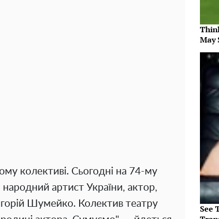
Thin
May 
ому колективі. Сьогодні на 74-му
и народний артист України, актор,
игорій Шумейко. Колектив театру
See T