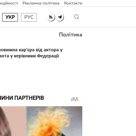
нційності
Рекламна політика
Контакти
УКР
РУС
Політика
овижна кар'єра від актора у
анта у керівники Федерації
ВИНИ ПАРТНЕРІВ