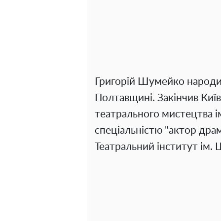
Григорій Шумейко народив
Полтавщині. Закінчив Киї
театрального мистецтва і
спеціальністю "актор драм
Театральний інститут ім. 