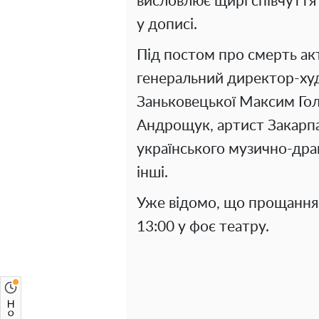
висловлює щирі співчуття
у дописі.
Під постом про смерть ак
генеральний директор-худ
Заньковецької Максим Гол
Андрощук, артист Закарп
українського музично-др
інші.
Уже відомо, що прощання 
13:00 у фоє театру.