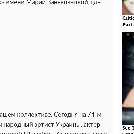
ра имени Марии Заньковецкой, где
Crit
Port
ашем коллективе. Сегодня на 74-м
ы народный артист Украины, актер,
See T