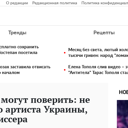
О редакции
Редакционная политика
Политика конфиденциал
Тренды
Рецепты
сплатно сохранить
Месяц без света, лютый хо
Мостепан посетила
тысячи гривен: народ "лома
озах заставила отвисать
Елена Тополя слив видео – э
о началом
"Антитела" Тарас Тополя ст
НО
могут поверить: не
о артиста Украины,
иссера