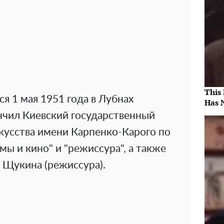
This
я 1 мая 1951 года в Лубнах
Has 
нчил Киевский государственный
кусства имени Карпенко-Карого по
мы и кино" и "режиссура", а также
 Щукина (режиссура).