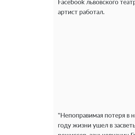
Facebook львовского теат
артист работал.
"Непоправимая потеря в н
году жизни ушел в засвет