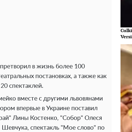
Culk
Vers
 претворил в жизнь более 100
еатральных постановках, а также как
20 спектаклей.
мейко вместе с другими львовянами
отором впервые в Украине поставил
рай" Лины Костенко, "Собор" Олеся
я Шевчука, спектакль "Мое слово" по