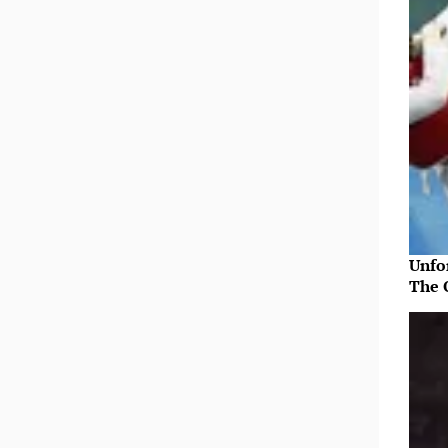
Unfo
The 