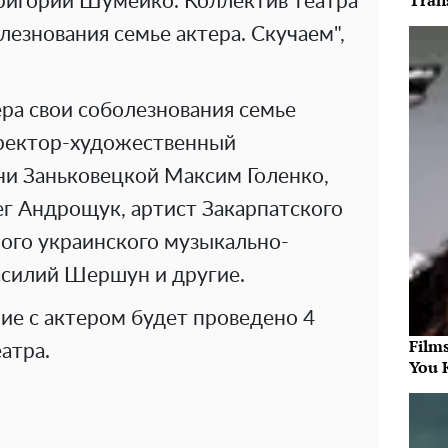
Tran
Григорий Шумейко. Коллектив театра
езнования семье актера. Скучаем",
ра свои соболезнования семье
иректор-художественный
ни Заньковецкой Максим Голенко,
ег Андрощук, артист Закарпатского
ного украинского музыкально-
асилий Шершун и другие.
ие с актером будет проведено 4
Film
еатра.
You 