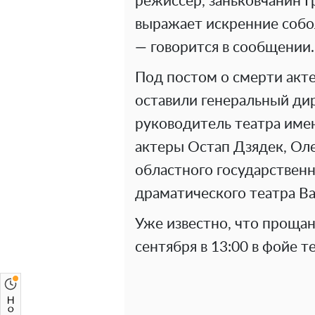
режиссер, заньковчанин 
выражает искренние собол
— говорится в сообщении.
Под постом о смерти акте
оставили генеральный д
руководитель театра име
актеры Остап Дзядек, Ол
областного государствен
драматического театра В
Уже известно, что прощан
сентября в 13:00 в фойе т