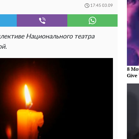
17:45 03.09
лективе Национального театра
й.
8 Mo
Give 