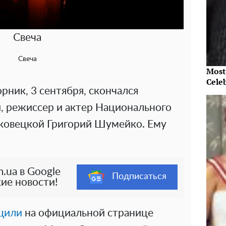
Свеча
Свеча
Most
Cele
орник, 3 сентября, скончался
, режиссер и актер Национального
ковецкой Григорий Шумейко. Ему
.ua в Google
Подписаться
ие новости!
щили
на официальной странице