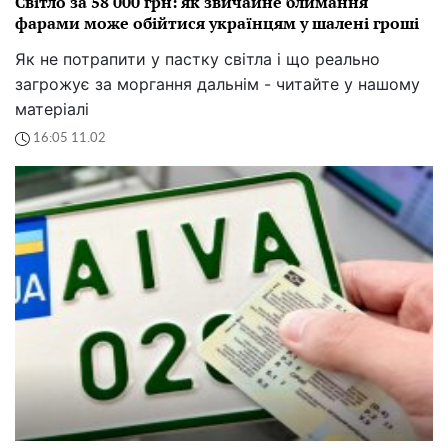
Світло за 58 000 грн: як звичайне блимання
фарами може обійтися українцям у шалені гроші
Як не потрапити у пастку світла і що реально
загрожує за моргання дальнім - читайте у нашому
матеріалі
16:05 11.02