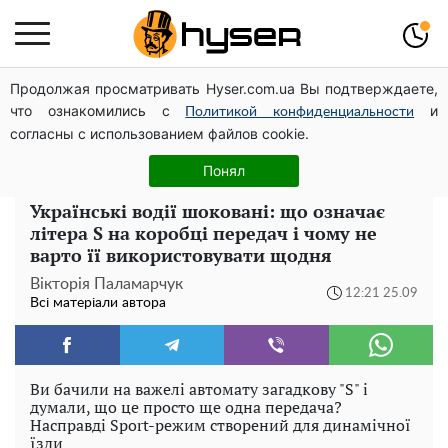
Продолжая просматривать Hyser.com.ua Вы подтверждаете,
Гола Олена Тополя у цікавих позах змусила відвисати
что ознакомились с
и
щелепи: злив відео – було лише початком
Политикой конфиденциальности
согласны с использованием файлов cookie.
Олена Тополя злив відео – це далеко не все: фронтмен
"Антитіла" Тарас Тополя став наступним
Понял
Українські водії шоковані: що означає
літера S на коробці передач і чому не
варто її використовувати щодня
Вікторія Паламарчук
12:21 25.09
Всі матеріали автора
Ви бачили на важелі автомату загадкову "S" і
думали, що це просто ще одна передача?
Насправді Sport-режим створений для динамічної
їзди