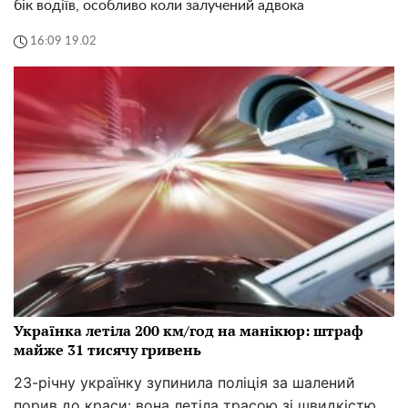
бік водіїв, особливо коли залучений адвока
16:09 19.02
Українка летіла 200 км/год на манікюр: штраф
майже 31 тисячу гривень
23-річну українку зупинила поліція за шалений
порив до краси: вона летіла трасою зі швидкістю