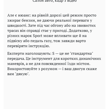
Салон авто, кадр з відео
Але є нюанс: на рівній дорозі цей режим просто
зжирає бензин, не даючи реальної переваги у
швидкості. Зате під час обгону або на звивистих
трасах він справді стає у пригоді. Додатково, у
різних марок Sport може впливати ще й на
підвіску або педаль газу, тож завжди варто
перевіряти інструкцію.
Експерти наголошують: S — це не "стандартна"
передача. Це інструмент для коротких динамічних
маневрів, а не для повсякденної їзди містом.
Використовуйте з розумом — і ваш двигун скаже
вам "дякую".