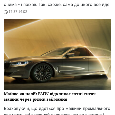
очима - і поїхав. Так, схоже, саме до цього все йде
17:37 14.02
Майже як палії: BMW відкликає сотні тисяч
машин через ризик займання
Враховуючи, що йдеться про машини преміального
сегменту, які зазвичай експлуатуються активно і