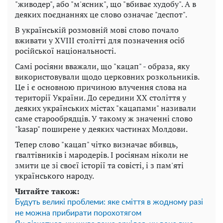
"живодер", або "м'ясник", що "вбиває худобу". А в
деяких поєднаннях це слово означає "деспот".
В українській розмовній мові слово почало
вживати у XVIII столітті для позначення осіб
російської національності.
Самі росіяни вважали, що "кацап" - образа, яку
використовували щодо церковних розкольників.
Це і є основною причиною влучення слова на
території України. До середини XX століття у
деяких українських містах "кацапами" називали
саме старообрядців. У такому ж значенні слово
"kasap" поширене у деяких частинах Молдови.
Тепер слово "кацап" чітко визначає вбивць,
ґвалтівників і мародерів. І росіянам ніколи не
змити це зі своєї історії та совісті, і з пам'яті
українського народу.
Читайте також:
Будуть великі проблеми: яке сміття в жодному разі
не можна прибирати порохотягом