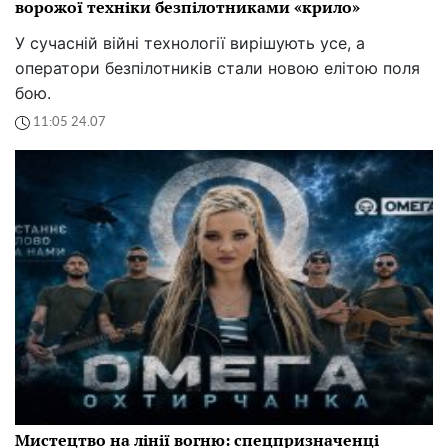
ворожої техніки безпілотниками «крило»
У сучасній війні технології вирішують усе, а
оператори безпілотників стали новою елітою поля
бою.
11:05 24.07
Мистецтво на лінії вогню: спецпризначенці