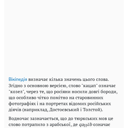
визначає кілька значень цього слова.
Вікіпедія
Згідно з основною версією, слово "кацап" означає
"козел", через те, що росіяни носили довгі бороди,
що особливо чітко помітно на старовинних
фотографіях і на портретах відомих російських
діячів (наприклад, Достоєвський і Толстой).
Водночас зазначається, що до тюркських мов це
слово потрапило з арабської, де
qaşşăb
означає