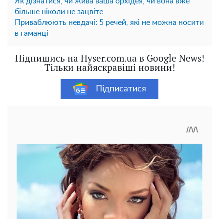
Як дізнатися, чи жива ваша орхідея, чи вона вже
більше ніколи не зацвіте
Приваблюють невдачі: 5 речей, які не можна носити
в гаманці
Підпишись на Hyser.com.ua в Google News!
Тільки найяскравіші новини!
Підписатися