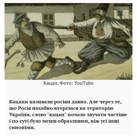
Кацап. Фото: YouTube
Кацапи називали росіян давно. Але через те,
що Росія нахабно вторглася на територію
України, слово "кацап" почало звучати частіше
і по суті було менш образливим, ніж усі інші
синоніми.