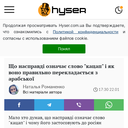
Продолжая просматривать Hyser.com.ua Вы подтверждаете,
Українська авіатранспортна асоціація звернулася до
что ознакомились с
и
Мінфіну із закликом уніфікувати оподаткування
Политикой конфиденциальности
согласны с использованием файлов cookie.
авіалізингу
Олена Тополя злив відео – це далеко не все: фронтмен
Понял
"Антитіла" Тарас Тополя став наступним
Що насправді означає слово "кацап" і як
воно правильно перекладається з
арабської
Наталья Романенко
17:30 22.01
Всі матеріали автора
Мало хто думав, що насправді означає слово
"кацап" і чому його застосовують до росіян