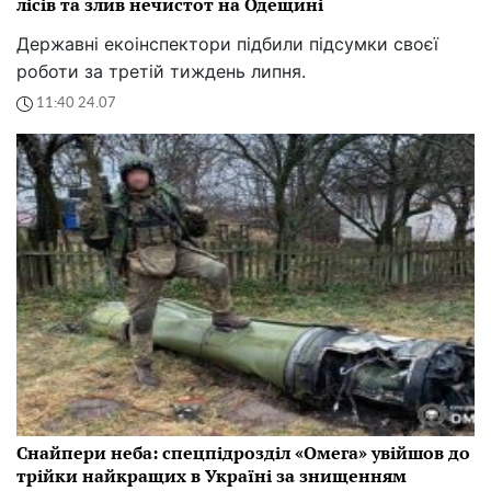
лісів та злив нечистот на Одещині
Державні екоінспектори підбили підсумки своєї
роботи за третій тиждень липня.
11:40 24.07
Снайпери неба: спецпідрозділ «Омега» увійшов до
трійки найкращих в Україні за знищенням