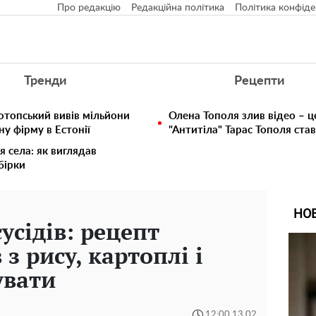
Про редакцію
Редакційна політика
Політика конфіде
Тренди
Рецепти
отопський вивів мільйони
Олена Тополя злив відео – ц
у фірму в Естонії
"Антитіла" Тарас Тополя ста
я села: як виглядав
збірки
НО
сусідів: рецепт
з рису, картоплі і
увати
12:00 13.02