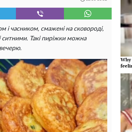
м і часником, смажені на сковороді,
 ситними. Такі пиріжки можна
 вечерю.
Why t
feeli