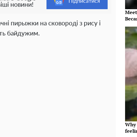
Підписатися
іші новини!
Meet
Beca
ачні пирыжки на сковороді з рису і
ать байдужим.
Why t
feeli