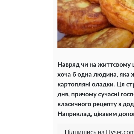
Навряд чи на життєвому ш
хоча б одна людина, яка 
картопляні оладки. Ця ст
дня, причому сучасні гос
класичного рецепту з дода
Наприклад, цікавим допов
Підпишись на Hyser.com