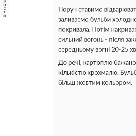
Поруч ставимо відварювати
заливаємо бульби холодно
покривала. Потім накрива
сильний вогонь - після з
середньому вогні 20-25 х
До речі, картоплю бажан
кількістю крохмалю. Бульб
більш жовтим кольором.