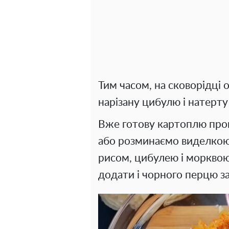
Тим часом, на сковорідці
нарізану цибулю і натерту
Вже готову картоплю про
або розминаємо виделкою
рисом, цибулею і морквою
додати і чорного перцю з