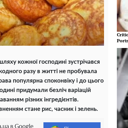
Crit
Port
ляху кожної господині зустрічався
жодного разу в житті не пробувала
рава популярна споконвіку і до цього
подині придумали безліч варіацій
ванням різних інгредієнтів.
ненням стане рис, часник і зелень.
.ua в Google