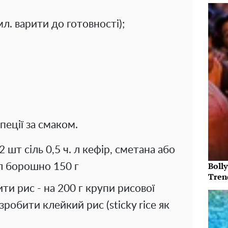
мл. варити до готовності);
спеції за смаком.
 шт сіль 0,5 ч. л кефір, сметана або
Bolly
 л борошно 150 г
Tren
ти рис - на 200 г крупи рисової
робити клейкий рис (sticky rice як
.