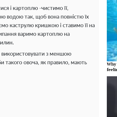
ся і картоплю -чистимо її,
ю водою так, щоб вона повністю їх
ємо каструлю кришкою і ставимо її на
акипання варимо картоплю на
вилин.
о використовувати з меншою
и такого овоча, як правило, мають
Why t
feeli