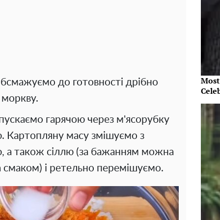
Most
 обсмажуємо до готовності дрібно
Cele
 моркву.
пускаємо гарячою через м'ясорубку
. Картопляну масу змішуємо з
, а також сіллю (за бажанням можна
а смаком) і ретельно перемішуємо.